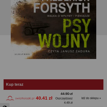
Kup teraz
44.90 zł
40.41 zł
Idź do sklepu »
Oszczędzasz
4.49 zł