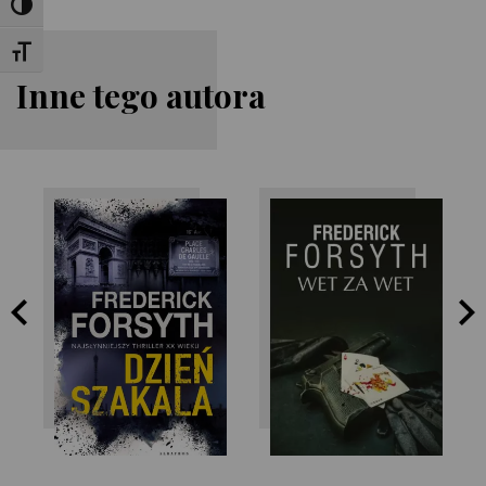
Toggle High Contrast
Toggle Font size
Inne tego autora
Frederick Forsyth
Frederick Forsyth