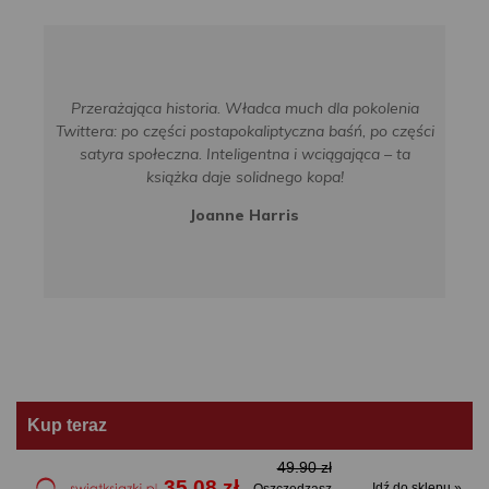
Przerażająca historia. Władca much dla pokolenia
Twittera: po części postapokaliptyczna baśń, po części
satyra społeczna. Inteligentna i wciągająca – ta
książka daje solidnego kopa!
Joanne Harris
Kup teraz
49.90 zł
35.08 zł
Idź do sklepu »