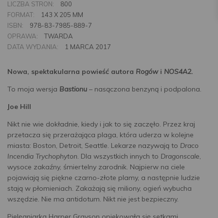
LICZBA STRON:
800
FORMAT:
143 X 205 MM
ISBN:
978-83-7985-889-7
OPRAWA:
TWARDA
DATA WYDANIA:
1 MARCA 2017
Nowa, spektakularna powieść autora
Rogów
i
NOS4A2.
To moja wersja
Bastionu
– nasączona benzyną i podpalona.
Joe Hill
Nikt nie wie dokładnie, kiedy i jak to się zaczęło. Przez kraj
przetacza się przerażająca plaga, która uderza w kolejne
miasta: Boston, Detroit, Seattle. Lekarze nazywają to
Draco
Incendia Trychophyton
. Dla wszystkich innych to
Dragonscale
,
wysoce zakaźny, śmiertelny zarodnik. Najpierw na ciele
pojawiają się piękne czarno-złote plamy, a następnie ludzie
stają w płomieniach. Zakażają się miliony, ogień wybucha
wszędzie. Nie ma antidotum. Nikt nie jest bezpieczny.
Pielęgniarka Harper Grayson opiekowała się setkami