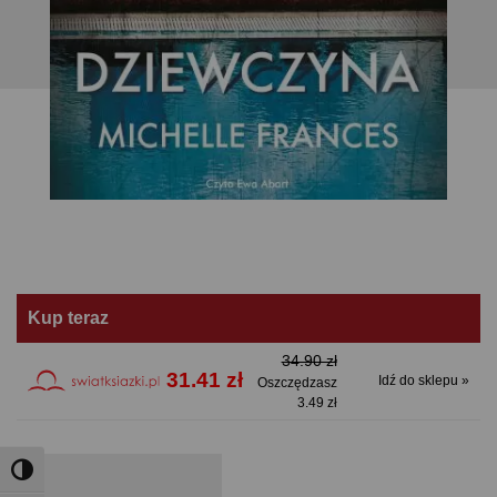
Kup teraz
34.90 zł
31.41 zł
Idź do sklepu »
Oszczędzasz
3.49 zł
Toggle High Contrast