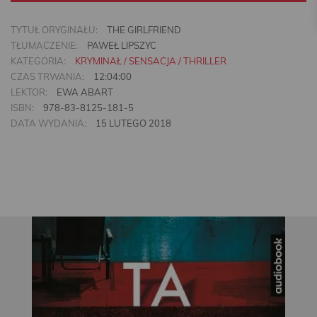
TYTUŁ ORYGINAŁU:
THE GIRLFRIEND
TŁUMACZENIE:
PAWEŁ LIPSZYC
KATEGORIA:
KRYMINAŁ / SENSACJA / THRILLER
CZAS TRWANIA:
12:04:00
LEKTOR:
EWA ABART
ISBN:
978-83-8125-181-5
DATA WYDANIA:
15 LUTEGO 2018