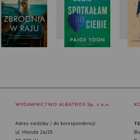
WYDAWNICTWO ALBATROS Sp. z o.o.
K
Adres siedziby / do korespondencji:
T
ul. Hlonda 2a/25
Bi