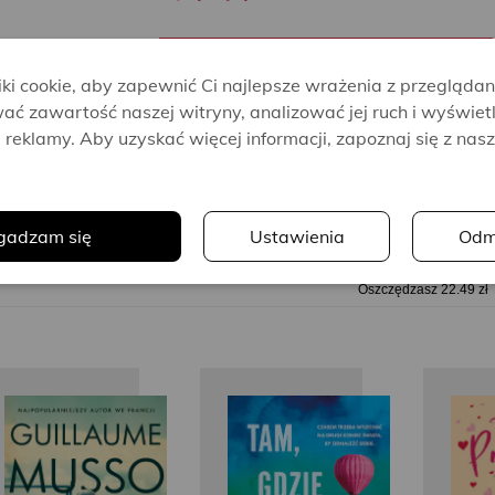
PRZECZYTAJ FRAGMENT
i cookie, aby zapewnić Ci najlepsze wrażenia z przeglądan
ać zawartość naszej witryny, analizować jej ruch i wyświet
reklamy. Aby uzyskać więcej informacji, zapoznaj się z nas
.
gadzam się
Ustawienia
Odm
45.90 zł
23.41 zł
Oszczędzasz 22.49 zł
Guillaume
Paige Toon
Musso
M