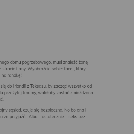
zinnego domu pogrzebowego, musi znaleźć żonę
 stracić firmy. Wyobraźcie sobie: facet, który
 na randkę!
ię do Irlandii z Teksasu, by zacząć wszystko od
 przeżytej traumy, wolałaby zostać zmiażdżona
ć.
ojny sąsiad, czuje się bezpieczna. No bo ona i
 że przyjaźń. Albo – ostatecznie – seks bez