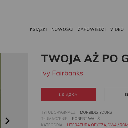
KSIĄŻKI
NOWOŚCI
ZAPOWIEDZI
VIDEO
TWOJA AŻ PO 
Ivy Fairbanks
KSIĄŻKA
E
TYTUŁ ORYGINAŁU:
MORBIDLY YOURS
TŁUMACZENIE:
ROBERT WALIŚ
KATEGORIA:
LITERATURA OBYCZAJOWA / RO