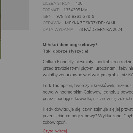
LICZBA STRON:
400
FORMAT:
135X205 MM
ISBN:
978-83-8361-279-9
OPRAWA:
MIĘKKA ZE SKRZYDEŁKAMI
DATA WYDANIA:
23 PAŹDZIERNIKA 2024
Miłość i dom pogrzebowy?
Tak, dobrze słyszycie!
Callum Flannelly, nieśmiały spadkobierca rod
przed trzydziestymi piątymi urodzinami, żeby nie
wolałby zanurkować w otwartym grobie, niż iść
Lark Thompson, twórczyni kreskówek, przenosi s
nowa w nadmorskim Galaway. Jednak, z powodu
przez spadające kowadło, niż znów się zakocha
Kiedy dowiaduje się, czym zajmuje się jej przyst
przedsiębiorca pogrzebowy? Wykluczone. Chyba
zobowiązań.
Czytaj więcej...