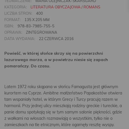
TŁUMACZENIE:
MARIA OLEJNICZAK-SKARSGARD
KATEGORIA:
LITERATURA OBYCZAJOWA / ROMANS
LICZBA STRON:
400
FORMAT:
135 X 205 MM
ISBN:
978-83-7985-755-5
OPRAWA:
ZINTEGROWANA
DATA WYDANIA:
22 CZERWCA 2016
Powieść, w której słońce skrzy się na powierzchni
lazurowego morza, a w powietrzu niesie się zapach
pomarańczy. Do czasu.
Latem 1972 roku skąpana w słońcu Famagusta jest głównym
kurortem na Cyprze. Ambitne małżeństwo Papakostów otwiera
tam wspaniały hotel, w którym Grecy i Turcy pracują razem w
harmonii. Przy jednej ulicy mieszkają rodziny greckie i tureckie, a
panie domu spotykają się w tym samym salonie piękności, gdzie
z wałkami na włosach rozmawiają o wszystkim, tylko nie o
zamieszkach na tle etnicznym, które ogarnęły resztę wyspy.