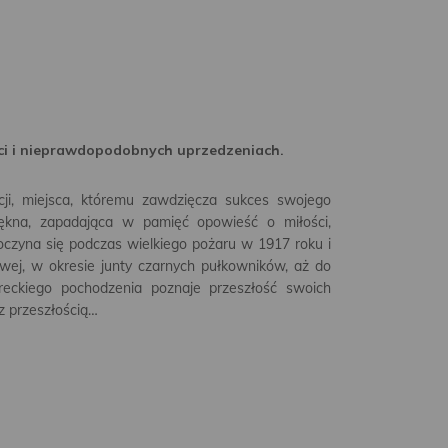
ci i nieprawdopodobnych uprzedzeniach.
cji, miejsca, któremu zawdzięcza sukces swojego
ękna, zapadająca w pamięć opowieść o miłości,
ozpoczyna się podczas wielkiego pożaru w 1917 roku i
wej, w okresie junty czarnych pułkowników, aż do
eckiego pochodzenia poznaje przeszłość swoich
 z przeszłością…