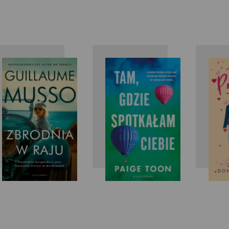
Guillaume
Paige Toon
Musso
M