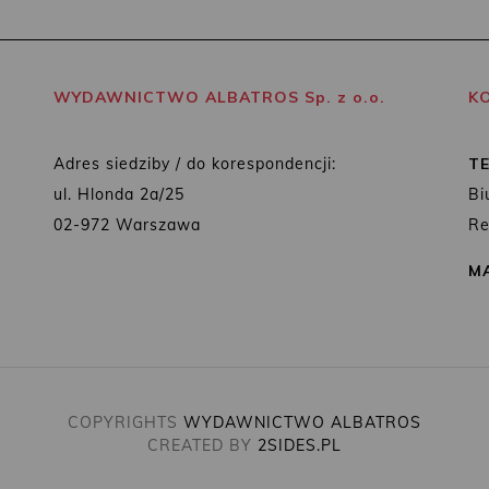
WYDAWNICTWO ALBATROS Sp. z o.o.
K
Adres siedziby / do korespondencji:
T
ul. Hlonda 2a/25
Bi
02-972 Warszawa
Re
MA
COPYRIGHTS
WYDAWNICTWO ALBATROS
CREATED BY
2SIDES.PL