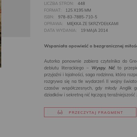
LICZBA STRON:
448
FORMAT:
125 X195 MM
ISBN:
978-83-7885-710-5
OPRAWA:
MIĘKKA ZE SKRZYDEŁKAMI
DATA WYDANIA:
19 MAJA 2014
Wspaniała opowieść o bezgranicznej miłoś
Autorka ponownie zabiera czytelnika do Gre
debiutu literackiego –
Wyspy
.
Nić
to przepi
przyjaźni i lojalności, saga rodzinna, która r
rozgrywa się na tle wydarzeń II wojny świato
czasów współczesnych, gdy młody Anglik gr
dziadków i sekretną nić łączącą teraźniejszość
PRZECZYTAJ FRAGMENT