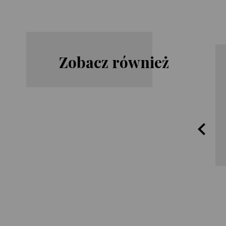
Zobacz również
Lauren
Nicholas
Weisberger
Sparks