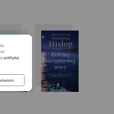
Victoria
Victoria
Hislop
Hislop
ia,
lać
zą
polityką
awiam