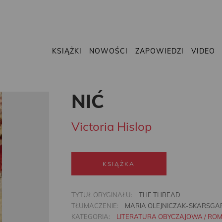
KSIĄŻKI
NOWOŚCI
ZAPOWIEDZI
VIDEO
NIĆ
Victoria Hislop
KSIĄŻKA
TYTUŁ ORYGINAŁU:
THE THREAD
TŁUMACZENIE:
MARIA OLEJNICZAK-SKARSGA
KATEGORIA:
LITERATURA OBYCZAJOWA / RO