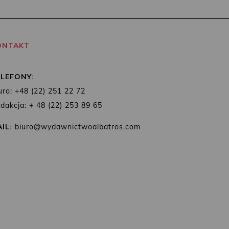
ONTAKT
ELEFONY:
uro: +48 (22) 251 22 72
dakcja: + 48 (22) 253 89 65
IL:
biuro@wydawnictwoalbatros.com