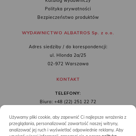
Katalog wydawniczy
Polityka prywatności
Bezpieczeństwo produktów
WYDAWNICTWO ALBATROS Sp. z o.o.
Adres siedziby / do korespondencji:
ul. Hlonda 2a/25
02-972 Warszawa
KONTAKT
TELEFONY:
Biuro: +48 (22) 251 22 72
Redakcja: + 48 (22) 253 89 65
Używamy pliki cookie, aby zapewnić Ci najlepsze wrażenia z
MAIL:
biuro@wydawnictwoalbatros.com
przeglądania, personalizować zawartość naszej witryny,
analizować jej ruch i wyświetlać odpowiednie reklamy. Aby