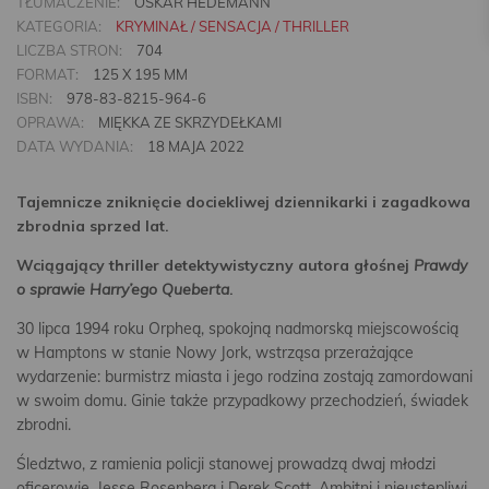
TŁUMACZENIE:
OSKAR HEDEMANN
KATEGORIA:
KRYMINAŁ / SENSACJA / THRILLER
LICZBA STRON:
704
FORMAT:
125 X 195 MM
ISBN:
978-83-8215-964-6
OPRAWA:
MIĘKKA ZE SKRZYDEŁKAMI
DATA WYDANIA:
18 MAJA 2022
Tajemnicze zniknięcie dociekliwej dziennikarki i zagadkowa
zbrodnia sprzed lat.
Wciągający thriller detektywistyczny autora głośnej
Prawdy
o sprawie Harry’ego Queberta
.
30 lipca 1994 roku Orpheą, spokojną nadmorską miejscowością
w Hamptons w stanie Nowy Jork, wstrząsa przerażające
wydarzenie: burmistrz miasta i jego rodzina zostają zamordowani
w swoim domu. Ginie także przypadkowy przechodzień, świadek
zbrodni.
Śledztwo, z ramienia policji stanowej prowadzą dwaj młodzi
oficerowie, Jesse Rosenberg i Derek Scott. Ambitni i nieustępliwi,