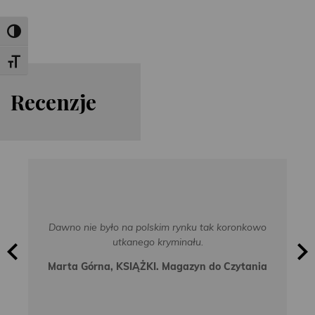
Toggle High Contrast
Toggle Font size
Re
cen
zje
Dawno nie było na polskim rynku tak koronkowo
utkanego kryminału.
Marta Górna, KSIĄŻKI. Magazyn do Czytania