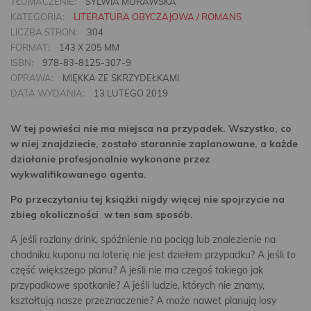
TŁUMACZENIE:
SYLWIA MURAWSKA
KATEGORIA:
LITERATURA OBYCZAJOWA / ROMANS
LICZBA STRON:
304
FORMAT:
143 X 205 MM
ISBN:
978-83-8125-307-9
OPRAWA:
MIĘKKA ZE SKRZYDEŁKAMI
DATA WYDANIA:
13 LUTEGO 2019
W tej powieści nie ma miejsca na przypadek. Wszystko, co
w niej znajdziecie, zostało starannie zaplanowane, a każde
działanie profesjonalnie wykonane przez
wykwalifikowanego agenta.
Po przeczytaniu tej książki nigdy więcej nie spojrzycie na
zbieg okoliczności w ten sam sposób.
A jeśli rozlany drink, spóźnienie na pociąg lub znalezienie na
chodniku kuponu na loterię nie jest dziełem przypadku? A jeśli to
część większego planu? A jeśli nie ma czegoś takiego jak
przypadkowe spotkanie? A jeśli ludzie, których nie znamy,
kształtują nasze przeznaczenie? A może nawet planują losy