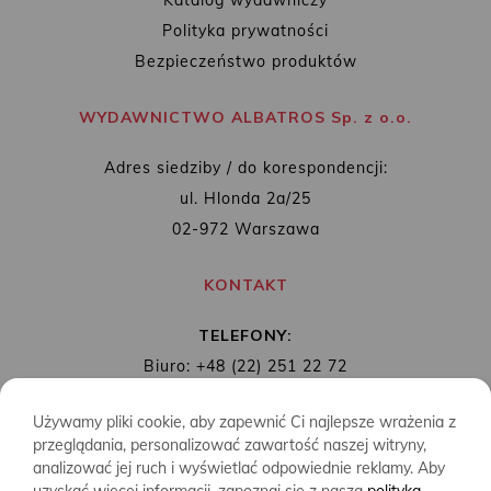
Katalog wydawniczy
Polityka prywatności
Bezpieczeństwo produktów
WYDAWNICTWO ALBATROS Sp. z o.o.
Adres siedziby / do korespondencji:
ul. Hlonda 2a/25
02-972 Warszawa
KONTAKT
TELEFONY:
Biuro: +48 (22) 251 22 72
Redakcja: + 48 (22) 253 89 65
Używamy pliki cookie, aby zapewnić Ci najlepsze wrażenia z
MAIL:
biuro@wydawnictwoalbatros.com
przeglądania, personalizować zawartość naszej witryny,
analizować jej ruch i wyświetlać odpowiednie reklamy. Aby