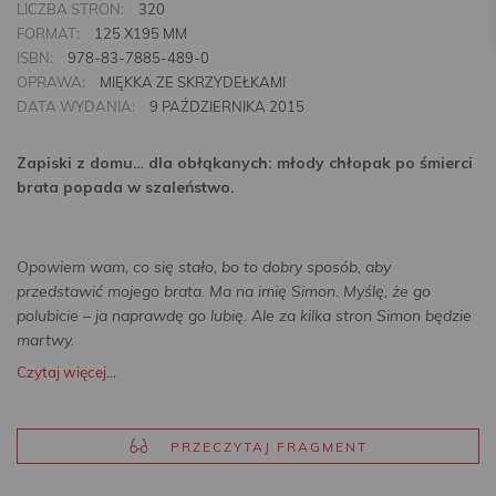
LICZBA STRON:
320
FORMAT:
125 X195 MM
ISBN:
978-83-7885-489-0
OPRAWA:
MIĘKKA ZE SKRZYDEŁKAMI
DATA WYDANIA:
9 PAŹDZIERNIKA 2015
Zapiski z domu… dla obłąkanych: młody chłopak po śmierci
brata popada w szaleństwo.
Opowiem wam, co się stało, bo to dobry sposób, aby
przedstawić mojego brata. Ma na imię Simon. Myślę, że go
polubicie – ja naprawdę go lubię. Ale za kilka stron Simon będzie
martwy.
Czytaj więcej...
PRZECZYTAJ FRAGMENT