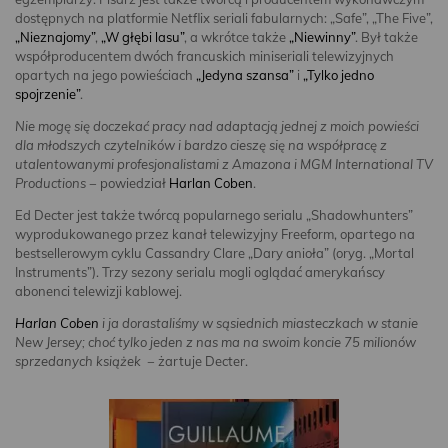
dostępnych na platformie Netflix seriali fabularnych: „Safe”, „The Five”,
„Nieznajomy”
,
„W głębi lasu”
, a wkrótce także
„Niewinny”
. Był także
współproducentem dwóch francuskich miniseriali telewizyjnych
opartych na jego powieściach
„Jedyna szansa”
i
„Tylko jedno
spojrzenie”
.
Nie mogę się doczekać pracy nad adaptacją jednej z moich powieści
dla młodszych czytelników i bardzo cieszę się na współpracę z
utalentowanymi profesjonalistami z Amazona i MGM International TV
Productions
− powiedział
Harlan Coben
.
Ed Decter jest także twórcą popularnego serialu „Shadowhunters”
wyprodukowanego przez kanał telewizyjny Freeform, opartego na
bestsellerowym cyklu Cassandry Clare „Dary anioła” (oryg. „Mortal
Instruments”). Trzy sezony serialu mogli oglądać amerykańscy
abonenci telewizji kablowej.
Harlan Coben
i ja dorastaliśmy w sąsiednich miasteczkach w stanie
New Jersey; choć tylko jeden z nas ma na swoim koncie 75 milionów
sprzedanych k
siążek
− żartuje Decter.