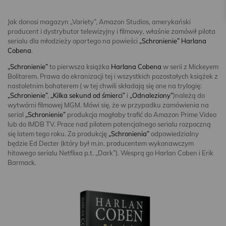
Jak donosi magazyn „Variety”, Amazon Studios, amerykański
producent i dystrybutor telewizyjny i filmowy, właśnie zamówił pilota
serialu dla młodzieży opartego na powieści
„Schronienie”
Harlana
Cobena
.
„Schronienie”
to pierwsza książka
Harlana Cobena
w serii z Mickeyem
Bolitarem. Prawa do ekranizacji tej i wszystkich pozostałych książek z
nastoletnim bohaterem ( w tej chwili składają się one na trylogię:
„Schronienie”
,
„Kilka sekund od śmierci”
i
„Odnaleziony”
)należą do
wytwórni filmowej MGM. Mówi się, że w przypadku zamówienia na
serial
„Schronienie”
produkcja mogłaby trafić do Amazon Prime Video
lub do IMDB TV. Prace nad pilotem potencjalnego serialu rozpoczną
się latem tego roku. Za produkcję
„Schronienia”
odpowiedzialny
będzie Ed Decter (który był m.in. producentem wykonawczym
hitowego serialu Netflixa p.t. „Dark”). Wesprą go Harlan Coben i Erik
Barmack.