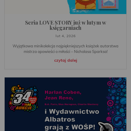
Seria LOVE STORY już w lutym w
księgarniach
lut 4, 2026
Wyjątkowa minikolekcja najpiękniejszych książek autorstwa
mistrza opowieści o miłości – Nicholasa Sparksa!
czytaj dalej