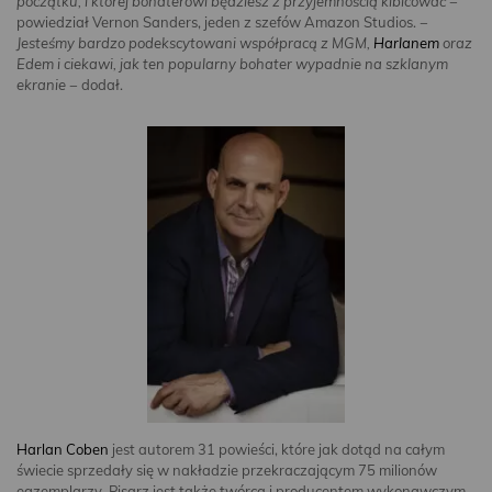
początku, i której bohaterowi będziesz z przyjemnością kibicować
−
powiedział Vernon Sanders, jeden z szefów Amazon Studios. −
Jesteśmy bardzo podekscytowani współpracą z MGM,
Harlanem
oraz
Edem i ciekawi, jak ten popularny bohater wypadnie na szklanym
ekranie
− dodał.
Harlan Coben
jest autorem 31 powieści, które jak dotąd na całym
świecie sprzedały się w nakładzie przekraczającym 75 milionów
egzemplarzy. Pisarz jest także twórcą i producentem wykonawczym