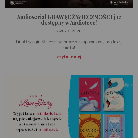
Audioserial KRAWĘDŹ WIECZNOŚCI już
dostępny w Audiotece!
kwi 28, 2026
Finał trylogii „Stulecie” w formie niezapomnianej produkcji
audio!
czytaj dalej