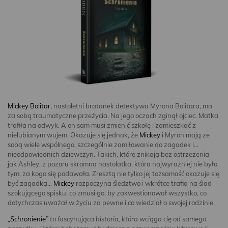
Mickey Bolitar
, nastoletni bratanek detektywa Myrona Bolitara, ma
za sobą traumatyczne przeżycia. Na jego oczach zginął ojciec. Matka
trafiła na odwyk. A on sam musi zmienić szkołę i zamieszkać z
nielubianym wujem. Okazuje się jednak, że
Mickey
i Myron mają ze
sobą wiele wspólnego, szczególnie zamiłowanie do zagadek i…
nieodpowiednich dziewczyn. Takich, które znikają bez ostrzeżenia –
jak Ashley, z pozoru skromna nastolatka, która najwyraźniej nie była
tym, za kogo się podawała. Zresztą nie tylko jej tożsamość okazuje się
być zagadką…
Mickey
rozpoczyna śledztwo i wkrótce trafia na ślad
szokującego spisku, co zmusi go, by zakwestionował wszystko, co
dotychczas uważał w życiu za pewne i co wiedział o swojej rodzinie.
„Schronienie”
to fascynująca historia, która wciąga cię od samego