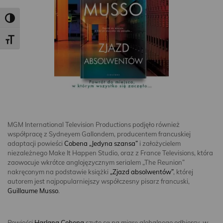
Toggle High Contrast
Toggle Font size
MGM International Television Productions podjęło również
współpracę z Sydneyem Gallondem, producentem francuskiej
adaptacji powieści
Cobena
„Jedyna szansa”
i założycielem
niezależnego Make It Happen Studio, oraz z France Televisions, która
zaowocuje wkrótce anglojęzycznym serialem „The Reunion”
nakręconym na podstawie książki
„Zjazd absolwentów”
, której
autorem jest najpopularniejszy współczesny pisarz francuski,
Guillaume Musso
.
Powieści
Harlana Cobena
szyte są na miarę globalnego odbiorcy, w