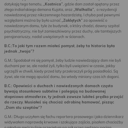
dotykają tego tematu,
„Kostnica”
, gdzie dom został opętany przez
złego indiańskiego demona Kujota, oraz
„Walhalla”
, o rezydencji
nawiedzonej przez nikczemnego hazardzistę. I chyba pod pewnymi
względami można by było uznać
„Zaklętych”
za opowieść o
nawiedzonym domu, tyle że budynek, o który chodzi, dawny szpital
psychiatryczny, nie był zamieszkiwany przez duchy, ale tamtejszych
pensjonariuszy, nadal uwięzionych w ścianach.
B.C.:To jaki tym razem miałeś pomysł, żeby ta historia była
jednak „twoja”?
G.M.: Spodobał mi się pomysł, żeby ludzie nawiedzający dom nie byli
duchami per se, ale nadal żyli, tylko byli uwięzieni w czasie, jakby
ugrzęźli w chwili, kiedy przed laty przekroczyli próg posiadłości. Są
żywi, ale nie mogą opuścić domu, bo wtedy miniony czas ich dogoni.
B.C.: Opowieści o duchach i nawiedzonych domach często
bywają stosunkowo subtelne i polegają na budowanej
stopniowo atmosferze, ty jednak zawsze lubiłeś prędko przejść
do rzeczy. Musiałeś się chociaż odrobinę hamować, pisząc
„Dom stu szeptów”?
G.M.: Długo uczyłem się fachu reportera prasowego i jako dziennikarz
widywałem naprawdę krwawe i szokujące zajścia, pisałem chociażby
o młodym mężczyźnie przeciętym na pół przez pędzący pociąg.