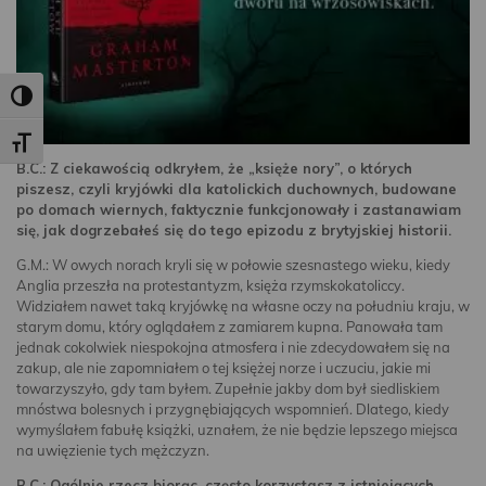
Toggle High Contrast
Toggle Font size
B.C.: Z ciekawością odkryłem, że „księże nory”, o których
piszesz, czyli kryjówki dla katolickich duchownych, budowane
po domach wiernych, faktycznie funkcjonowały i zastanawiam
się, jak dogrzebałeś się do tego epizodu z brytyjskiej historii.
G.M.: W owych norach kryli się w połowie szesnastego wieku, kiedy
Anglia przeszła na protestantyzm, księża rzymskokatoliccy.
Widziałem nawet taką kryjówkę na własne oczy na południu kraju, w
starym domu, który oglądałem z zamiarem kupna. Panowała tam
jednak cokolwiek niespokojna atmosfera i nie zdecydowałem się na
zakup, ale nie zapomniałem o tej księżej norze i uczuciu, jakie mi
towarzyszyło, gdy tam byłem. Zupełnie jakby dom był siedliskiem
mnóstwa bolesnych i przygnębiających wspomnień. Dlatego, kiedy
wymyślałem fabułę książki, uznałem, że nie będzie lepszego miejsca
na uwięzienie tych mężczyzn.
B.C.: Ogólnie rzecz biorąc, często korzystasz z istniejących,