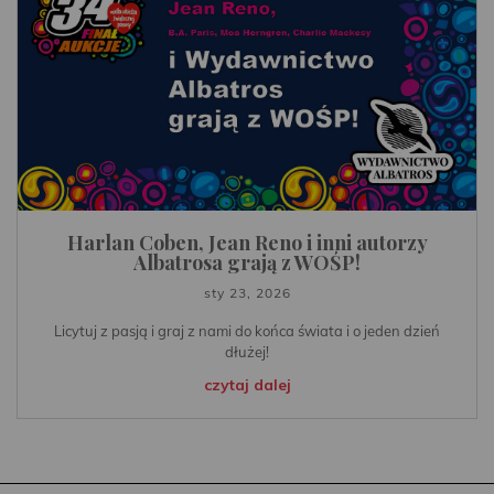
Harlan Coben, Jean Reno i inni autorzy
Albatrosa grają z WOŚP!
sty 23, 2026
Licytuj z pasją i graj z nami do końca świata i o jeden dzień
dłużej!
czytaj dalej