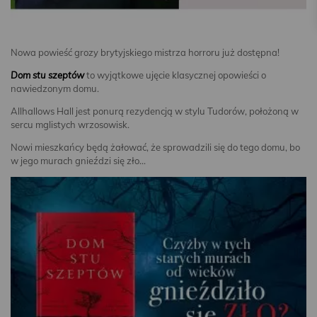
Nowa powieść grozy brytyjskiego mistrza horroru już dostępna!
Dom stu szeptów
to wyjątkowe ujęcie klasycznej opowieści o
nawiedzonym domu.
Allhallows Hall jest ponurą rezydencją w stylu Tudorów, położoną w
sercu mglistych wrzosowisk.
Nowi mieszkańcy będą żałować, że sprowadzili się do tego domu, bo
w jego murach gnieździ się zło…