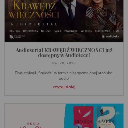
Audioserial KRAWĘDŹ WIECZNOŚCI już
dostępny w Audiotece!
kwi 28, 2026
Finał trylogii „Stulecie” w formie niezapomnianej produkcji
audio!
czytaj dalej