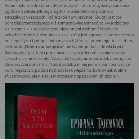
Potem byłem redaktorem „Penthouse’a” i „Forum”, gdzie pisano bez
ogródek o seksie. Dlatego nigdy nie uciekałem od pisania o
straszliwych rzeczach, które życie nam przynosi. Bo czy jest coś
bardziej przerażającego niż zamachowiec samobójca wysadzający
się razem z kilkudziesięcioma niewinnymi osobami? Nigdy nie
wstydziłem się też pisania o seksie, który jest ogromnie istotną częścią
naszego życia i jedną z potężnych sił, które je napędzają. Ale czułem,
że fabuła
„Domu stu szeptów”
nie wymaga dużej dawki krwi i
flaków, choć jest tam i parę mocniejszych uderzeń, a śmiałe sceny
seksu by się nie obroniły. Wszystko to jedynie odwróciłoby uwagę od
złowieszczej atmosfery. Nadal podoba mi się jednak sam pomysł, że
paru mężczyzn, po dziesiątkach lat uwięzienia, byłaby seksualnie
sfrustrowana, ale nie to jest motorem napędowym ich działań.