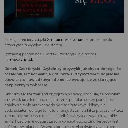
Z okazji premiery książki
Grahama Mastertona
zapraszamy do
przeczytania wywiadu z autorem.
Rozmowę poprowadził Bartek Czartoryski dla portalu
Lubimyczytac.pl.
Bartek Czartoryski: Czytelnicy przywykli już chyba do tego, że
przełamujesz konwencje gatunkowe, a tymczasem napisałeś
opowieść o nawiedzonym domu, co wydaje się zaskakująco
bezpiecznym wyborem.
Graham Masterton
: Moi brytyjscy wydawcy uparli się, że opowieści
o nawiedzonych domach są strasznie popularne i czy jednak nie
dałoby się mnie przekonać do napisania takowej. Nigdy nie
podchodziłem do tego tematu entuzjastycznie z kilku przyczyn. Przez
lata napisano już tyle takich historii, że wszystkie wydają się takie
same. Poza tym uważam, że sam koncept ducha zmarłej osoby jest
dość nudny jako taki. W życiu napisałem tylko dwie książki, które