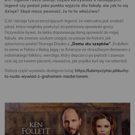
legend czy podań jako punktu wyjścia dla fabuły, ale jak to się
dzieje? Skąd masz pewność, że to ta właściwa?
G.M.: Istnieje tyle przerażających legend, że nietrudno jest znaleźć
jakąś, która mogłaby posłużyć za podstawę opowieści grozy.
Oczywiście bywa, że lekko dopasowuję daną opowieść do mojej
fabuły, ale zawsze szukam czegoś, co pasuje do historii, jak
sataniczna postać Starego Diaska z
„Domu stu szeptów”
. Zrobiłem
to samo w Polsce z Babą Jagą i w Ameryce ze straszliwym demonem z
indiańskiego folkloru, wendigo, który depcze ci po piętach i zawsze
czai się za twoimi plecami, nieważne, jak prędko byś się nie odwrócił.
Dalsza część wywiadu dostępna tutaj:
https://lubimyczytac.pl/duchy-
to-nuda-wywiad-z-grahamem-mastertonem.