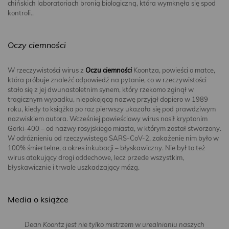
chińskich laboratoriach bronią biologiczną, która wymknęła się spod
kontroli..
Oczy ciemności
W rzeczywistości wirus z
Oczu ciemności
Koontza, powieści o matce,
która próbuje znaleźć odpowiedź na pytanie, co w rzeczywistości
stało się z jej dwunastoletnim synem, który rzekomo zginął w
tragicznym wypadku, niepokojącą nazwę przyjął dopiero w 1989
roku, kiedy to książka po raz pierwszy ukazała się pod prawdziwym
nazwiskiem autora. Wcześniej powieściowy wirus nosił kryptonim
Gorki-400 – od nazwy rosyjskiego miasta, w którym został stworzony.
W odróżnieniu od rzeczywistego SARS-CoV-2, zakażenie nim było w
100% śmiertelne, a okres inkubacji – błyskawiczny. Nie był to też
wirus atakujący drogi oddechowe, lecz przede wszystkim,
błyskawicznie i trwale uszkadzający mózg.
Media o książce
Dean Koontz jest nie tylko mistrzem w urealnianiu naszych