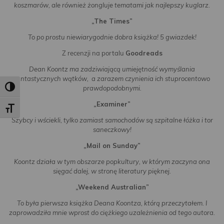
koszmarów,
ale również żongluje tematami jak najlepszy kuglarz.
„The Times”
To po prostu niewiarygodnie dobra książka! 5 gwiazdek!
Z recenzji na portalu
Goodreads
Dean Koontz ma zadziwiającą umiejętność wymyślania
fantastycznych wątków, a zarazem czynienia ich stuprocentowo
Toggle High Contrast
prawdopodobnymi.
„Examiner”
Toggle Font size
Szybcy i wściekli, tylko zamiast samochodów są szpitalne łóżka i tor
saneczkowy!
„Mail on Sunday”
Koontz działa w tym obszarze popkultury, w którym zaczyna ona
sięgać dalej, w stronę literatury pięknej.
„
Weekend Australian”
To była pierwsza książka Deana Koontza, którą przeczytałem. I
zaprowadziła mnie wprost do ciężkiego uzależnienia od tego autora.