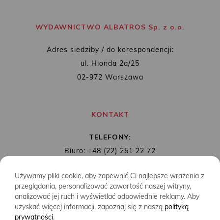
WYDAWNICTWO ALBATROS Sp. z o.o.
Adres siedziby / do korespondencji:
ul. Hlonda 2a/25
02-972 Warszawa
KONTAKT
TELEFONY:
Biuro: +48 (22) 251 22 72
Redakcja: + 48 (22) 253 89 65
Używamy pliki cookie, aby zapewnić Ci najlepsze wrażenia z
MAIL:
biuro@wydawnictwoalbatros.com
przeglądania, personalizować zawartość naszej witryny,
analizować jej ruch i wyświetlać odpowiednie reklamy. Aby
uzyskać więcej informacji, zapoznaj się z naszą
polityką
prywatności
.