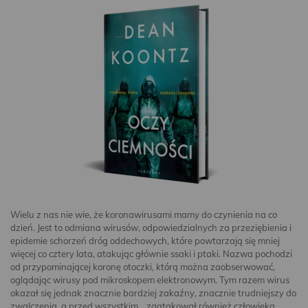
Wielu z nas nie wie, że koronawirusami mamy do czynienia na co
dzień. Jest to odmiana wirusów, odpowiedzialnych za przeziębienia i
epidemie schorzeń dróg oddechowych, które powtarzają się mniej
więcej co cztery lata, atakując głównie ssaki i ptaki. Nazwa pochodzi
od przypominającej koronę otoczki, którą można zaobserwować,
oglądając wirusy pod mikroskopem elektronowym. Tym razem wirus
okazał się jednak znacznie bardziej zakaźny, znacznie trudniejszy do
zwalczenia, a przed wszystkim… zaatakował również człowieka.