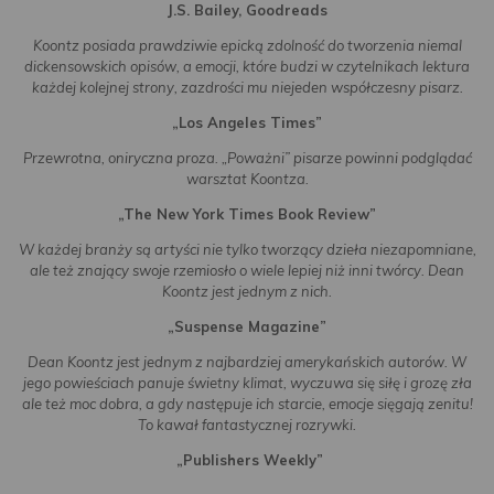
J.S. Bailey, Goodreads
Koontz posiada prawdziwie epicką zdolność do tworzenia niemal
dickensowskich opisów, a emocji, które budzi w czytelnikach lektura
każdej kolejnej strony, zazdrości mu niejeden współczesny pisarz.
„Los Angeles Times”
Przewrotna, oniryczna proza. „Poważni” pisarze powinni podglądać
warsztat Koontza.
„
The New York Times Book Review”
W każdej branży są artyści nie tylko tworzący dzieła niezapomniane,
ale też znający swoje rzemiosło o wiele lepiej niż inni twórcy. Dean
Koontz jest jednym z nich.
„
Suspense Magazine”
Dean Koontz jest jednym z najbardziej amerykańskich autorów. W
jego powieściach panuje świetny klimat, wyczuwa się siłę i grozę zła
ale też moc dobra, a gdy następuje ich starcie, emocje sięgają zenitu!
To kawał fantastycznej rozrywki.
„
Publishers Weekly”