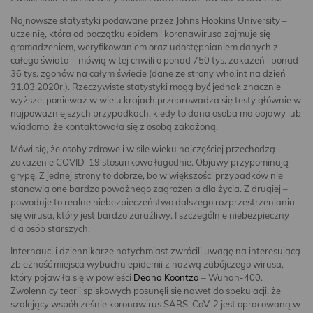
Najnowsze statystyki podawane przez Johns Hopkins University –
uczelnię, która od początku epidemii koronawirusa zajmuje się
gromadzeniem, weryfikowaniem oraz udostępnianiem danych z
całego świata – mówią w tej chwili o ponad 750 tys. zakażeń i ponad
36 tys. zgonów na całym świecie (dane ze strony who.int na dzień
31.03.2020r.). Rzeczywiste statystyki mogą być jednak znacznie
wyższe, ponieważ w wielu krajach przeprowadza się testy głównie w
najpoważniejszych przypadkach, kiedy to dana osoba ma objawy lub
wiadomo, że kontaktowała się z osobą zakażoną.
Mówi się, że osoby zdrowe i w sile wieku najczęściej przechodzą
zakażenie COVID-19 stosunkowo łagodnie. Objawy przypominają
grypę. Z jednej strony to dobrze, bo w większości przypadków nie
stanowią one bardzo poważnego zagrożenia dla życia. Z drugiej –
powoduje to realne niebezpieczeństwo dalszego rozprzestrzeniania
się wirusa, który jest bardzo zaraźliwy. I szczególnie niebezpieczny
dla osób starszych.
Internauci i dziennikarze natychmiast zwrócili uwagę na interesującą
zbieżność miejsca wybuchu epidemii z nazwą zabójczego wirusa,
który pojawiła się w powieści
Deana Koontza
– Wuhan-400.
Zwolennicy teorii spiskowych posunęli się nawet do spekulacji, że
szalejący współcześnie koronawirus SARS-CoV-2 jest opracowaną w