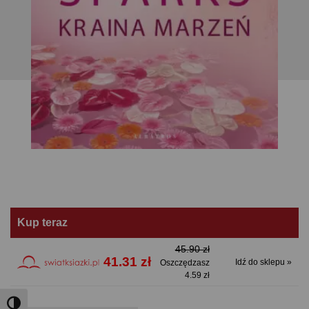
Kup teraz
45.90 zł
41.31 zł
Idź do sklepu »
Oszczędzasz
4.59 zł
Toggle High Contrast