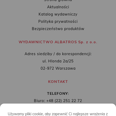
Aktualności
Katalog wydawniczy
Polityka prywatności
Bezpieczeństwo produktów
WYDAWNICTWO ALBATROS Sp. z o.o.
Adres siedziby / do korespondencji:
ul. Hlonda 2a/25
02-972 Warszawa
KONTAKT
TELEFONY:
Biuro: +48 (22) 251 22 72
Redakcja: + 48 (22) 253 89 65
Używamy pliki cookie, aby zapewnić Ci najlepsze wrażenia z