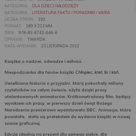
KATEGORIA:
DLA DZIECI I MŁODZIEŻY
KATEGORIA:
LITERATURA FAKTU / PORADNIKI / VARIA
LICZBA STRON:
192
FORMAT:
189 X 212 MM
ISBN:
978-83-6742-646-6
OPRAWA:
TWARDA
DATA WYDANIA:
23 LISTOPADA 2022
Książka o nadziei, odwadze i miłości.
Niespodzianka dla fanów książki
Chłopiec, kret, lis i koń
.
Uwielbiana historia o przyjaźni, którą pokochały miliony
czytelników na całym świecie, ożyła dzięki pracy
utalentowanych animatorów. Krótkometrażowy film, będący
wynikiem ich pracy, w pierwszy dzień świąt Bożego
Narodzenia premierowo wyemitowało BBC. Animacja, która
powstała, stała się pretekstem do wydania książki w nowej
szacie graficznej.
Edycję idealną na prezent dla samego siebie, dla