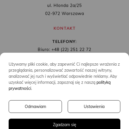
ul. Hlonda 2a/25
02-972 Warszawa
KONTAKT
TELEFONY:
Biuro: +48 (22) 251 22 72
Redakcja: + 48 (22) 253 89 65
Używamy pliki cookie, aby zapewnić Ci najlepsze wrażenia z
MAIL:
biuro@wydawnictwoalbatros.com
przeglądania, personalizować zawartość naszej witryny,
analizować jej ruch i wyświetlać odpowiednie reklamy. Aby
uzyskać więcej informacji, zapoznaj się z naszą
polityką
prywatności
.
COPYRIGHTS
WYDAWNICTWO ALBATROS
Odmawiam
Ustawienia
CREATED BY
2SIDES.PL
Zgadzam się