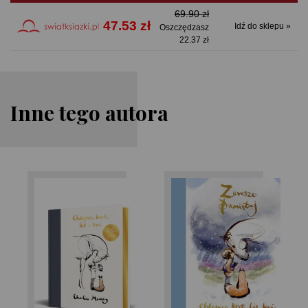
69.90 zł
47.53 zł
Idź do sklepu »
Oszczędzasz
22.37 zł
Inne tego autora
Charlie Mackesy
Charlie Mackesy