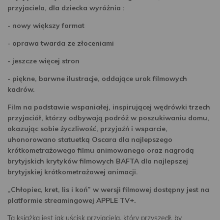
przyjaciela, dla dziecka wyróżnia :
- nowy większy format
- oprawa twarda ze złoceniami
- jeszcze więcej stron
- piękne, barwne ilustracje, oddające urok filmowych
kadrów.
Film na podstawie wspaniałej, inspirującej wędrówki trzech
przyjaciół, którzy odbywają podróż w poszukiwaniu domu,
okazując sobie życzliwość, przyjaźń i wsparcie,
uhonorowano statuetką Oscara dla najlepszego
krótkometrażowego filmu animowanego oraz nagrodą
brytyjskich krytyków filmowych BAFTA dla najlepszej
brytyjskiej krótkometrażowej animacji.
„Chłopiec, kret, lis i koń” w wersji filmowej dostępny jest na
platformie streamingowej APPLE TV+.
Ta książka jest jak uścisk przyjaciela, który przyszedł, by