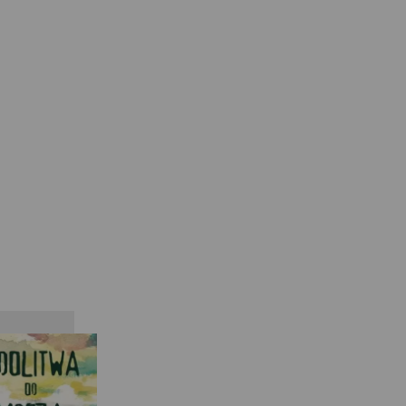
Khaled
Hosseini