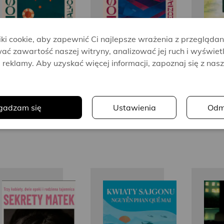
i cookie, aby zapewnić Ci najlepsze wrażenia z przeglądan
ać zawartość naszej witryny, analizować jej ruch i wyświet
reklamy. Aby uzyskać więcej informacji, zapoznaj się z nas
.
gadzam się
Ustawienia
Odm
Sophie de
Nguyễn
Ke
Baere
Phan Quế
Mai