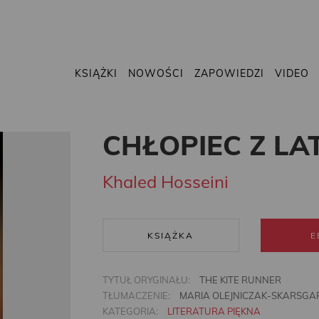
KSIĄŻKI
NOWOŚCI
ZAPOWIEDZI
VIDEO
CHŁOPIEC Z L
Khaled Hosseini
KSIĄŻKA
E
TYTUŁ ORYGINAŁU:
THE KITE RUNNER
TŁUMACZENIE:
MARIA OLEJNICZAK-SKARSGA
KATEGORIA:
LITERATURA PIĘKNA