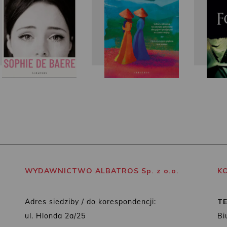
WYDAWNICTWO ALBATROS Sp. z o.o.
K
Adres siedziby / do korespondencji:
T
ul. Hlonda 2a/25
Bi