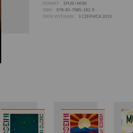
FORMAT:
EPUB / MOBI
ISBN:
978-83-7985-182-9
DATA WYDANIA:
3 CZERWCA 2015
Khaled
Khaled
Hosseini
Hosseini