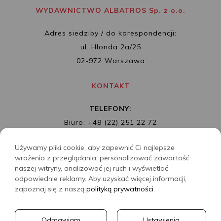
WYDAWNICTWO ALBATROS Sp. z o.o.
Adres siedziby / do korespondencji:
ul. Hlonda 2a/25
02-972 Warszawa
KONTAKT
TELEFONY:
Biuro: +48 (22) 251 22 72
Redakcja: + 48 (22) 253 89 65
Używamy pliki cookie, aby zapewnić Ci najlepsze
MAIL:
biuro@wydawnictwoalbatros.com
wrażenia z przeglądania, personalizować zawartość
naszej witryny, analizować jej ruch i wyświetlać
odpowiednie reklamy. Aby uzyskać więcej informacji,
zapoznaj się z naszą
polityką prywatności
.
COPYRIGHTS
WYDAWNICTWO ALBATROS
Odmawiam
Ustawienia