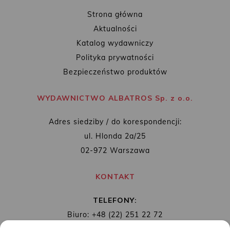
Strona główna
Aktualności
Katalog wydawniczy
Polityka prywatności
Bezpieczeństwo produktów
WYDAWNICTWO ALBATROS Sp. z o.o.
Adres siedziby / do korespondencji:
ul. Hlonda 2a/25
02-972 Warszawa
KONTAKT
TELEFONY:
Biuro: +48 (22) 251 22 72
Redakcja: + 48 (22) 253 89 65