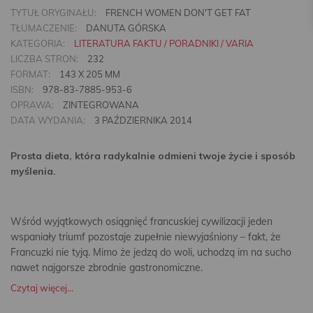
TYTUŁ ORYGINAŁU:
FRENCH WOMEN DON'T GET FAT
TŁUMACZENIE:
DANUTA GÓRSKA
KATEGORIA:
LITERATURA FAKTU / PORADNIKI / VARIA
LICZBA STRON:
232
FORMAT:
143 X 205 MM
ISBN:
978-83-7885-953-6
OPRAWA:
ZINTEGROWANA
DATA WYDANIA:
3 PAŹDZIERNIKA 2014
Prosta dieta, która radykalnie odmieni twoje życie i sposób
myślenia.
Wśród wyjątkowych osiągnięć francuskiej cywilizacji jeden
wspaniały triumf pozostaje zupełnie niewyjaśniony – fakt, że
Francuzki nie tyją. Mimo że jedzą do woli, uchodzą im na sucho
nawet najgorsze zbrodnie gastronomiczne.
Czytaj więcej...