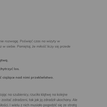
 nie rozwagę. Poświęć czas na wizyty w
z w siebie.
Pamiętaj, że miłość liczy się przede
ątwą.
hytrzyć los.
ć ciążące nad nimi przekleństwo.
ąc na szubienicy, rzuciła klątwę na kolejne
ie zostać zdradzeni, tak jak ją zdradził ukochany. Ale
ści. I wielu z nich musiało pogodzić się ze stratą