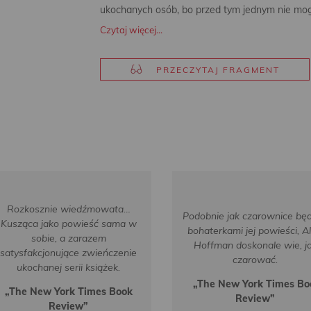
ukochanych osób, bo przed tym jednym nie mog
Czytaj więcej...
PRZECZYTAJ FRAGMENT
Rozkosznie wiedźmowata…
Podobnie jak czarownice bę
Kusząca jako powieść sama w
bohaterkami jej powieści, Al
sobie, a zarazem
Hoffman doskonale wie, j
satysfakcjonujące zwieńczenie
czarować.
ukochanej serii książek.
„The New York Times Bo
„The New York Times Book
Review”
Review”