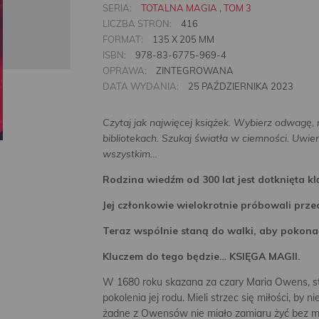
SERIA:
TOTALNA MAGIA , TOM 3
LICZBA STRON:
416
FORMAT:
135 X 205 MM
ISBN:
978-83-6775-969-4
OPRAWA:
ZINTEGROWANA
DATA WYDANIA:
25 PAŹDZIERNIKA 2023
Czytaj jak najwięcej książek. Wybierz odwagę,
bibliotekach. Szukaj światła w ciemności. Uwier
wszystkim…
Rodzina wiedźm od 300 lat jest dotknięta kl
Jej członkowie wielokrotnie próbowali przec
Teraz wspólnie staną do walki, aby pokona
Kluczem do tego będzie… KSIĘGA MAGII.
W 1680 roku skazana za czary Maria Owens, stoj
pokolenia jej rodu. Mieli strzec się miłości, by n
żadne z Owensów nie miało zamiaru żyć bez miło