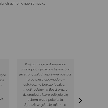
ła ich uchronić nawet magia.
Księga magii jest napisana
urzekającą i przejrzystą prozą, a
Alice Hoffman
jej strony zaludniają żywe postaci.
dące
powieścią ws
Ta powieść opowiada o –
ice
Ostatni rozdzi
ostatecznie bardzo ludzkiej –
ak
wspaniałą c
magii rodziny i miłości oraz o
miłości i więz
działaniach, które odbijają się
có
ok
echem przez pokolenia.
Spodziewajcie się tajemnic,
L