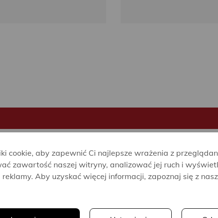
44.90 zł
31.54 zł
Oszczędzasz 13.36 zł
i cookie, aby zapewnić Ci najlepsze wrażenia z przeglądan
ać zawartość naszej witryny, analizować jej ruch i wyświet
reklamy. Aby uzyskać więcej informacji, zapoznaj się z nas
.
Alice
Alice