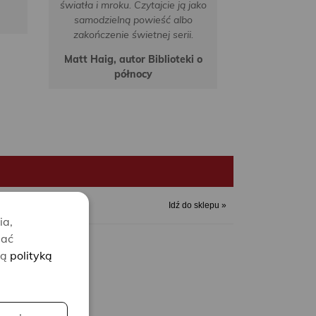
światła i mroku. Czytajcie ją jako
samodzielną powieść albo
zakończenie świetnej serii.
Matt Haig, autor Biblioteki o
północy
Idź do sklepu »
ia,
lać
zą
polityką