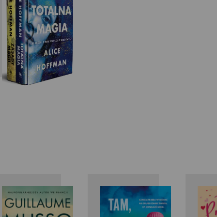
Guillaume
Paige Toon
Musso
M