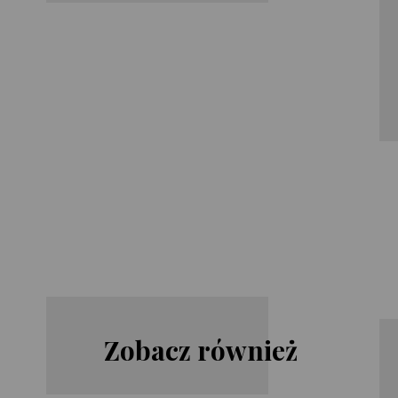
Zobacz również
Lauren
Nicholas
Weisberger
Sparks