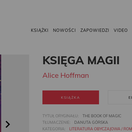
KSIĄŻKI
NOWOŚCI
ZAPOWIEDZI
VIDEO
KSIĘGA MAGII
Alice Hoffman
KSIĄŻKA
E
TYTUŁ ORYGINAŁU:
THE BOOK OF MAGIC
TŁUMACZENIE:
DANUTA GÓRSKA
KATEGORIA:
LITERATURA OBYCZAJOWA / RO