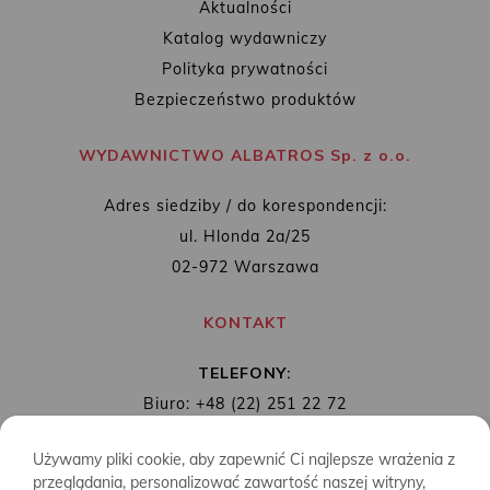
Aktualności
Katalog wydawniczy
Polityka prywatności
Bezpieczeństwo produktów
WYDAWNICTWO ALBATROS Sp. z o.o.
Adres siedziby / do korespondencji:
ul. Hlonda 2a/25
02-972 Warszawa
KONTAKT
TELEFONY:
Biuro: +48 (22) 251 22 72
Redakcja: + 48 (22) 253 89 65
Używamy pliki cookie, aby zapewnić Ci najlepsze wrażenia z
MAIL:
biuro@wydawnictwoalbatros.com
przeglądania, personalizować zawartość naszej witryny,