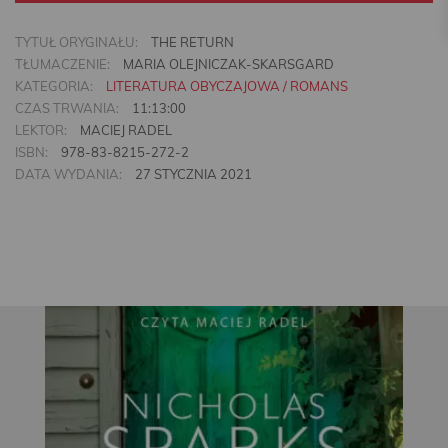
TYTUŁ ORYGINAŁU:
THE RETURN
TŁUMACZENIE:
MARIA OLEJNICZAK-SKARSGARD
KATEGORIA:
LITERATURA OBYCZAJOWA / ROMANS
CZAS TRWANIA:
11:13:00
LEKTOR:
MACIEJ RADEL
ISBN:
978-83-8215-272-2
DATA WYDANIA:
27 STYCZNIA 2021