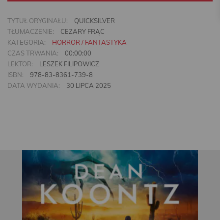
TYTUŁ ORYGINAŁU:
QUICKSILVER
TŁUMACZENIE:
CEZARY FRĄC
KATEGORIA:
HORROR / FANTASTYKA
CZAS TRWANIA:
00:00:00
LEKTOR:
LESZEK FILIPOWICZ
ISBN:
978-83-8361-739-8
DATA WYDANIA:
30 LIPCA 2025