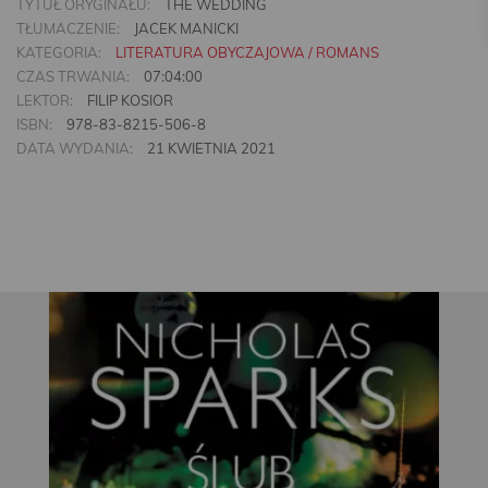
TYTUŁ ORYGINAŁU:
THE WEDDING
TŁUMACZENIE:
JACEK MANICKI
KATEGORIA:
LITERATURA OBYCZAJOWA / ROMANS
CZAS TRWANIA:
07:04:00
LEKTOR:
FILIP KOSIOR
ISBN:
978-83-8215-506-8
DATA WYDANIA:
21 KWIETNIA 2021