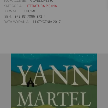
TŁUMACZENIE:
PAWEŁ LIPSZYC
KATEGORIA:
LITERATURA PIĘKNA
FORMAT:
EPUB / MOBI
ISBN:
978-83-7985-372-4
DATA WYDANIA:
11 STYCZNIA 2017