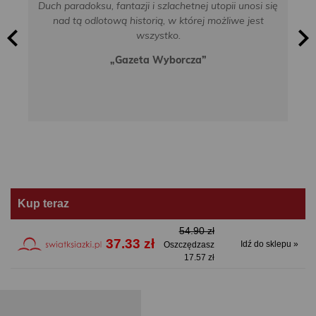
Duch paradoksu, fantazji i szlachetnej utopii unosi się
nad tą odlotową historią, w której możliwe jest
wszystko.
„Gazeta Wyborcza”
Kup teraz
54.90 zł
37.33 zł
Idź do sklepu »
Oszczędzasz
17.57 zł