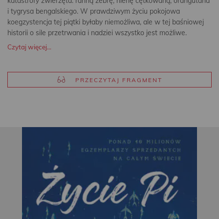
katastrofy zwierzęta: ranną zebrę, hienę cętkowaną, orangutana
i tygrysa bengalskiego. W prawdziwym życiu pokojowa
koegzystencja tej piątki byłaby niemożliwa, ale w tej baśniowej
historii o sile przetrwania i nadziei wszystko jest możliwe.
Czytaj więcej...
PRZECZYTAJ FRAGMENT