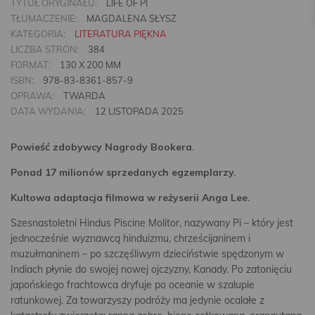
TYTUŁ ORYGINAŁU:
LIFE OF PI
TŁUMACZENIE:
MAGDALENA SŁYSZ
KATEGORIA:
LITERATURA PIĘKNA
LICZBA STRON:
384
FORMAT:
130 X 200 MM
ISBN:
978-83-8361-857-9
OPRAWA:
TWARDA
DATA WYDANIA:
12 LISTOPADA 2025
Powieść zdobywcy Nagrody Bookera.
Ponad 17 milionów sprzedanych egzemplarzy.
Kultowa adaptacja filmowa w reżyserii Anga Lee.
Szesnastoletni Hindus Piscine Molitor, nazywany Pi – który jest
jednocześnie wyznawcą hinduizmu, chrześcijaninem i
muzułmaninem – po szczęśliwym dzieciństwie spędzonym w
Indiach płynie do swojej nowej ojczyzny, Kanady. Po zatonięciu
japońskiego frachtowca dryfuje po oceanie w szalupie
ratunkowej. Za towarzyszy podróży ma jedynie ocalałe z