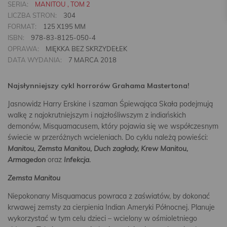
SERIA:
MANITOU , TOM 2
LICZBA STRON:
304
FORMAT:
125 X195 MM
ISBN:
978-83-8125-050-4
OPRAWA:
MIĘKKA BEZ SKRZYDEŁEK
DATA WYDANIA:
7 MARCA 2018
Najsłynniejszy cykl horrorów Grahama Mastertona!
Jasnowidz Harry Erskine i szaman Śpiewająca Skała podejmują
walkę z najokrutniejszym i najzłośliwszym z indiańskich
demonów, Misquamacusem, który pojawia się we współczesnym
świecie w przeróżnych wcieleniach. Do cyklu należą powieści:
Manitou, Zemsta Manitou, Duch zagłady, Krew Manitou,
Armagedon
oraz
Infekcja.
Zemsta Manitou
Niepokonany Misquamacus powraca z zaświatów, by dokonać
krwawej zemsty za cierpienia Indian Ameryki Północnej. Planuje
wykorzystać w tym celu dzieci – wcielony w ośmioletniego