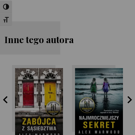
Toggle High Contrast
Toggle Font size
Inne tego autora
Alex Marwood
Alex Marwood