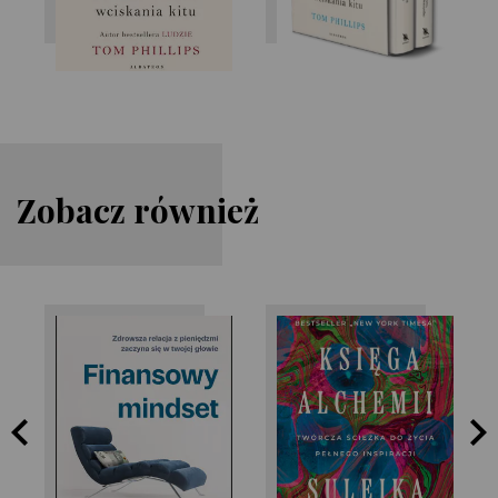
Zobacz również
Vicky Reynal
Jaouad Suleika