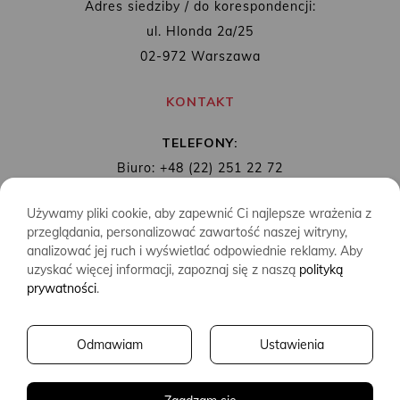
Adres siedziby / do korespondencji:
ul. Hlonda 2a/25
02-972 Warszawa
KONTAKT
TELEFONY:
Biuro: +48 (22) 251 22 72
Redakcja: + 48 (22) 253 89 65
Używamy pliki cookie, aby zapewnić Ci najlepsze wrażenia z
MAIL:
biuro@wydawnictwoalbatros.com
przeglądania, personalizować zawartość naszej witryny,
analizować jej ruch i wyświetlać odpowiednie reklamy. Aby
uzyskać więcej informacji, zapoznaj się z naszą
polityką
prywatności
.
COPYRIGHTS
WYDAWNICTWO ALBATROS
Odmawiam
Ustawienia
CREATED BY
2SIDES.PL