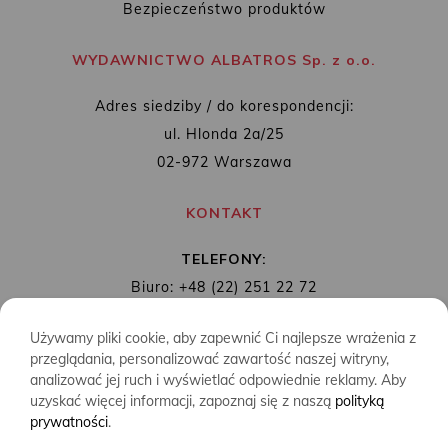
Bezpieczeństwo produktów
WYDAWNICTWO ALBATROS Sp. z o.o.
Adres siedziby / do korespondencji:
ul. Hlonda 2a/25
02-972 Warszawa
KONTAKT
TELEFONY:
Biuro: +48 (22) 251 22 72
Redakcja: + 48 (22) 253 89 65
Używamy pliki cookie, aby zapewnić Ci najlepsze wrażenia z
MAIL:
biuro@wydawnictwoalbatros.com
przeglądania, personalizować zawartość naszej witryny,
analizować jej ruch i wyświetlać odpowiednie reklamy. Aby
uzyskać więcej informacji, zapoznaj się z naszą
polityką
prywatności
.