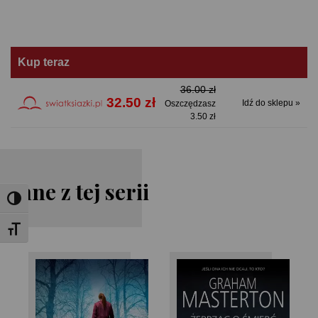
Kup teraz
36.00 zł
32.50 zł
Idź do sklepu »
Oszczędzasz
3.50 zł
Inne z tej serii
Toggle High Contrast
Toggle Font size
Graham
Graham