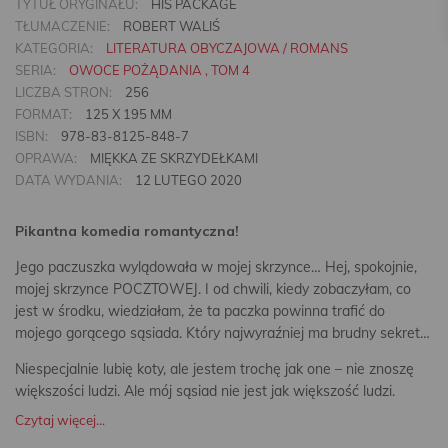
TYTUŁ ORYGINAŁU:
HIS PACKAGE
TŁUMACZENIE:
ROBERT WALIŚ
KATEGORIA:
LITERATURA OBYCZAJOWA / ROMANS
SERIA:
OWOCE POŻĄDANIA , TOM 4
LICZBA STRON:
256
FORMAT:
125 X 195 MM
ISBN:
978-83-8125-848-7
OPRAWA:
MIĘKKA ZE SKRZYDEŁKAMI
DATA WYDANIA:
12 LUTEGO 2020
Pikantna komedia romantyczna!
Jego paczuszka wylądowała w mojej skrzynce… Hej, spokojnie,
mojej skrzynce POCZTOWEJ. I od chwili, kiedy zobaczyłam, co
jest w środku, wiedziałam, że ta paczka powinna trafić do
mojego gorącego sąsiada. Który najwyraźniej ma brudny sekret…
Niespecjalnie lubię koty, ale jestem trochę jak one – nie znoszę
większości ludzi. Ale mój sąsiad nie jest jak większość ludzi.
Czytaj więcej...