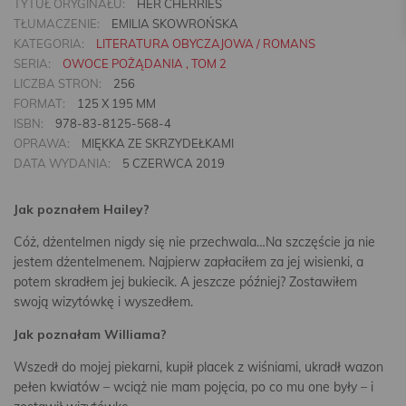
TYTUŁ ORYGINAŁU:
HER CHERRIES
TŁUMACZENIE:
EMILIA SKOWROŃSKA
KATEGORIA:
LITERATURA OBYCZAJOWA / ROMANS
SERIA:
OWOCE POŻĄDANIA , TOM 2
LICZBA STRON:
256
FORMAT:
125 X 195 MM
ISBN:
978-83-8125-568-4
OPRAWA:
MIĘKKA ZE SKRZYDEŁKAMI
DATA WYDANIA:
5 CZERWCA 2019
Jak poznałem Hailey?
Cóż, dżentelmen nigdy się nie przechwala…Na szczęście ja nie
jestem dżentelmenem. Najpierw zapłaciłem za jej wisienki, a
potem skradłem jej bukiecik. A jeszcze później? Zostawiłem
swoją wizytówkę i wyszedłem.
Jak poznałam Williama?
Wszedł do mojej piekarni, kupił placek z wiśniami, ukradł wazon
pełen kwiatów – wciąż nie mam pojęcia, po co mu one były – i