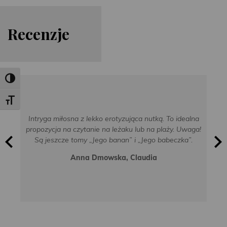
Re
cen
zje
Toggle High Contrast
Toggle Font size
Intryga miłosna z lekko erotyzująca nutką. To idealna
propozycja na czytanie na leżaku lub na plaży. Uwaga!
Są jeszcze tomy „Jego banan” i „Jego babeczka”.
Anna Dmowska, Claudia