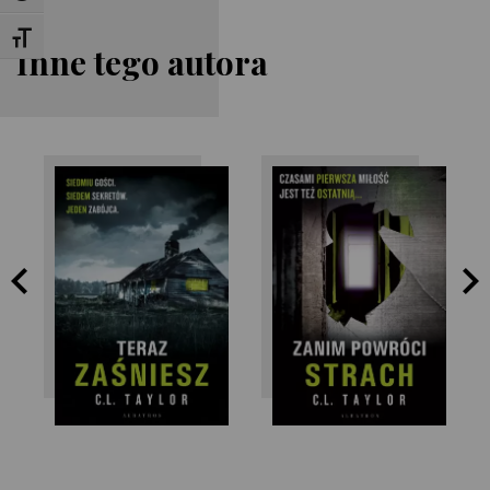
Toggle Font size
Inne tego autora
C.L. Taylor
C.L. Taylor