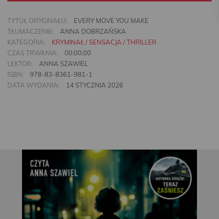
TYTUŁ ORYGINAŁU:
EVERY MOVE YOU MAKE
TŁUMACZENIE:
ANNA DOBRZAŃSKA
KATEGORIA:
KRYMINAŁ / SENSACJA / THRILLER
CZAS TRWANIA:
00:00:00
LEKTOR:
ANNA SZAWIEL
ISBN:
978-83-8361-981-1
DATA WYDANIA:
14 STYCZNIA 2026