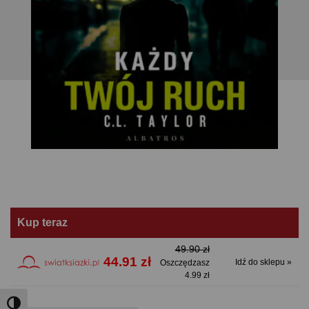
Kup teraz
49.90 zł
44.91 zł
Idź do sklepu »
Oszczędzasz
4.99 zł
Toggle High Contrast