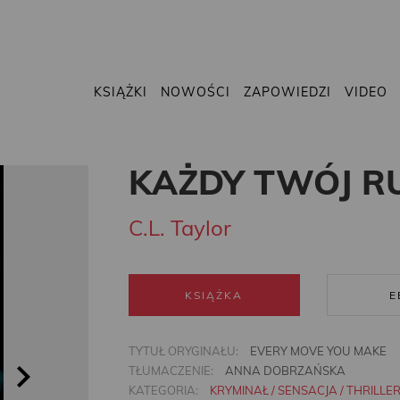
KSIĄŻKI
NOWOŚCI
ZAPOWIEDZI
VIDEO
KAŻDY TWÓJ R
C.L. Taylor
KSIĄŻKA
E
TYTUŁ ORYGINAŁU:
EVERY MOVE YOU MAKE
TŁUMACZENIE:
ANNA DOBRZAŃSKA
KATEGORIA:
KRYMINAŁ / SENSACJA / THRILLE