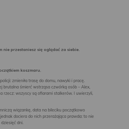
ym nie przestaniesz się oglądać za siebie.
 początkiem koszmaru.
olicji: zmieniła trasę do domu, nawyki i pracę.
ej brutalna śmierć wstrząsa czwórką osób – Alex,
a rzecz: wszyscy są ofiarami stalkerów. I uwierzyli,
emniczą wiązankę, data na bileciku początkowo
ednak dociera do nich przerażająca prawda: to nie
 dziesięć dni.