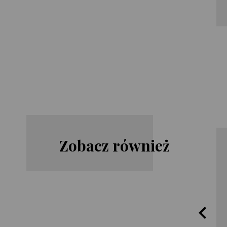
Zobacz również
James
Lisa
Rollins
Gardner