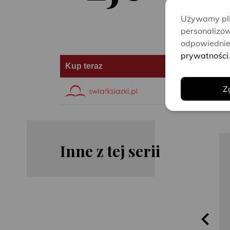
Używamy plik
personalizow
odpowiednie 
prywatności
Kup teraz
Z
Inne z tej serii
Jenny
Nelle
Blackhurst
Lamarr