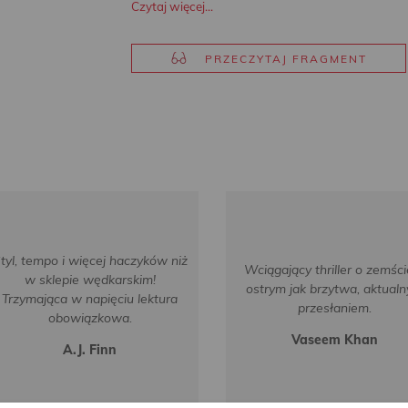
Czytaj więcej...
PRZECZYTAJ FRAGMENT
tyl, tempo i więcej haczyków niż
Wciągający thriller o zemści
w sklepie wędkarskim!
ostrym jak brzytwa, aktual
Trzymająca w napięciu lektura
przesłaniem.
obowiązkowa.
Vaseem Khan
A.J. Finn