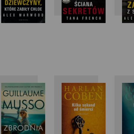
Guillaume
Harlan
Musso
Coben