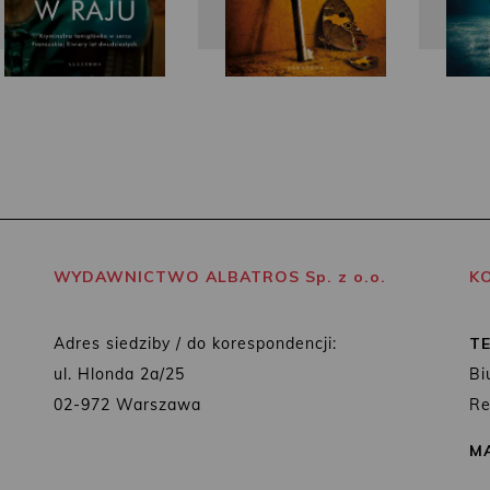
WYDAWNICTWO ALBATROS Sp. z o.o.
K
Adres siedziby / do korespondencji:
T
ul. Hlonda 2a/25
Bi
02-972 Warszawa
Re
MA