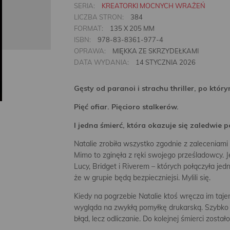
SERIA:
KREATORKI MOCNYCH WRAŻEŃ
LICZBA STRON:
384
FORMAT:
135 X 205 MM
ISBN:
978-83-8361-977-4
OPRAWA:
MIĘKKA ZE SKRZYDEŁKAMI
DATA WYDANIA:
14 STYCZNIA 2026
Gęsty od paranoi i strachu thriller, po któr
Pięć ofiar. Pięcioro stalkerów.
I jedna śmierć, która okazuje się zaledwie
Natalie zrobiła wszystko zgodnie z zaleceniami p
Mimo to zginęła z ręki swojego prześladowcy. J
Lucy, Bridget i Riverem – których połączyła jedn
że w grupie będą bezpieczniejsi. Mylili się.
Kiedy na pogrzebie Natalie ktoś wręcza im taj
wygląda na zwykłą pomyłkę drukarską. Szybko j
błąd, lecz odliczanie. Do kolejnej śmierci zostało