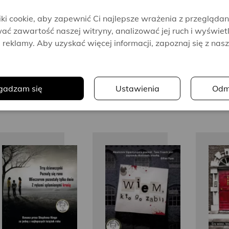
i cookie, aby zapewnić Ci najlepsze wrażenia z przeglądan
ać zawartość naszej witryny, analizować jej ruch i wyświet
reklamy. Aby uzyskać więcej informacji, zapoznaj się z nas
.
49.90 zł
gadzam się
Ustawienia
Odm
33.93 zł
Oszczędzasz 15.97 zł
Alex
Tana
Marwood
French
M