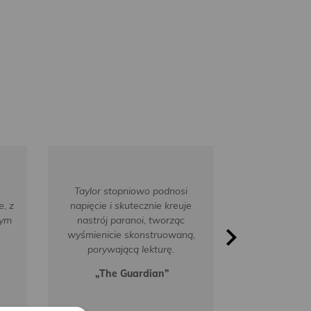
Taylor stopniowo podnosi
Intensywna, do
e, z
napięcie i skutecznie kreuje
i psychologic
nym
nastrój paranoi, tworząc
powieść, kt
wyśmienicie skonstruowaną,
momentam
porywającą lekturę.
„Dai
„The Guardian”