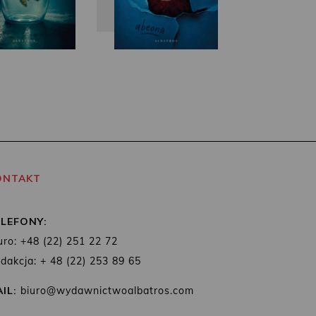
ONTAKT
ELEFONY:
uro: +48 (22) 251 22 72
dakcja: + 48 (22) 253 89 65
IL:
biuro@wydawnictwoalbatros.com