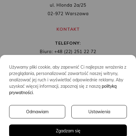
ul. Hlonda 2a/25
02-972 Warszawa
KONTAKT
TELEFONY:
Biuro: +48 (22) 251 22 72
Redakcja: + 48 (22) 253 89 65
Używamy pliki cookie, aby zapewnić Ci najlepsze wrażenia z
MAIL:
biuro@wydawnictwoalbatros.com
przeglądania, personalizować zawartość naszej witryny,
analizować jej ruch i wyświetlać odpowiednie reklamy. Aby
uzyskać więcej informacji, zapoznaj się z naszą
polityką
prywatności
.
COPYRIGHTS
WYDAWNICTWO ALBATROS
Odmawiam
Ustawienia
CREATED BY
2SIDES.PL
Zgadzam się