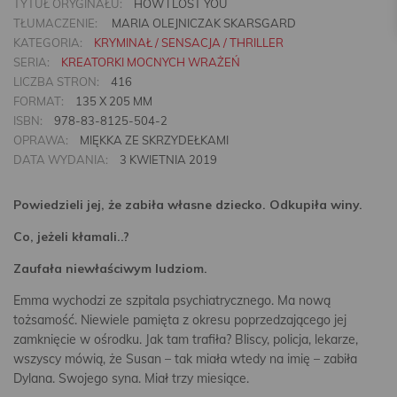
TYTUŁ ORYGINAŁU:
HOW I LOST YOU
TŁUMACZENIE:
MARIA OLEJNICZAK SKARSGARD
KATEGORIA:
KRYMINAŁ / SENSACJA / THRILLER
SERIA:
KREATORKI MOCNYCH WRAŻEŃ
LICZBA STRON:
416
FORMAT:
135 X 205 MM
ISBN:
978-83-8125-504-2
OPRAWA:
MIĘKKA ZE SKRZYDEŁKAMI
DATA WYDANIA:
3 KWIETNIA 2019
Powiedzieli jej, że zabiła własne dziecko. Odkupiła winy.
Co, jeżeli kłamali..?
Zaufała niewłaściwym ludziom.
Emma wychodzi ze szpitala psychiatrycznego. Ma nową
tożsamość. Niewiele pamięta z okresu poprzedzającego jej
zamknięcie w ośrodku. Jak tam trafiła? Bliscy, policja, lekarze,
wszyscy mówią, że Susan – tak miała wtedy na imię – zabiła
Dylana. Swojego syna. Miał trzy miesiące.