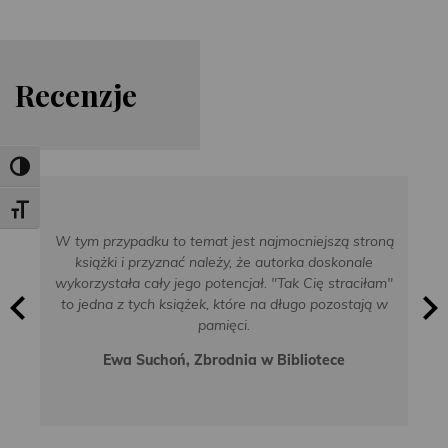
Re
cen
zje
Toggle High Contrast
Toggle Font size
W tym przypadku to temat jest najmocniejszą stroną
książki i przyznać należy, że autorka doskonale
wykorzystała cały jego potencjał. "Tak Cię straciłam"
to jedna z tych książek, które na długo pozostają w
pamięci.
Ewa Suchoń, Zbrodnia w Bibliotece