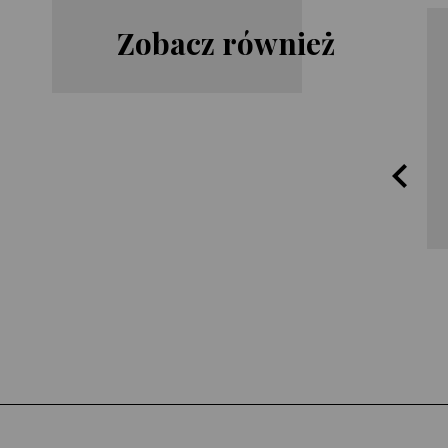
Zobacz również
Julia
Tatiana de
Navarro
Rosnay