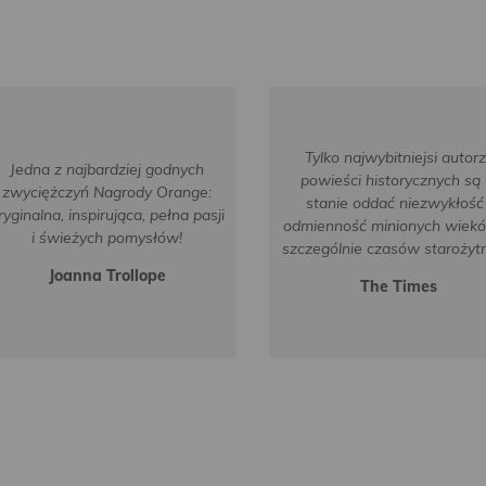
Tylko najwybitniejsi autor
Jedna z najbardziej godnych
powieści historycznych są
zwyciężczyń Nagrody Orange:
stanie oddać niezwykłość 
ryginalna, inspirująca, pełna pasji
odmienność minionych wiekó
i świeżych pomysłów!
szczególnie czasów starożyt
Joanna Trollope
The Times