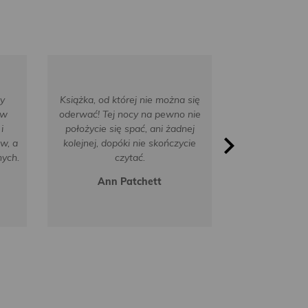
zy
Książka, od której nie można się
 w
oderwać! Tej nocy na pewno nie
Niezwykle wci
i
położycie się spać, ani żadnej
po prostu trze
w, a
kolejnej, dopóki nie skończycie
nych.
czytać.
Donn
Ann Patchett