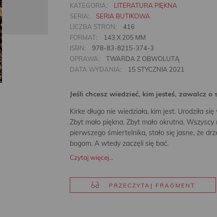
KATEGORIA:
LITERATURA PIĘKNA
SERIA:
SERIA BUTIKOWA
LICZBA STRON:
416
FORMAT:
143 X 205 MM
ISBN:
978-83-8215-374-3
OPRAWA:
TWARDA Z OBWOLUTĄ
DATA WYDANIA:
15 STYCZNIA 2021
Jeśli chcesz wiedzieć, kim jesteś, zawalcz o
Kirke długo nie wiedziała, kim jest. Urodziła si
Zbyt mało piękna. Zbyt mało okrutna. Wszyscy m
pierwszego śmiertelnika, stało się jasne, że dr
bogom. A wtedy zaczęli się bać.
Czytaj więcej...
PRZECZYTAJ FRAGMENT