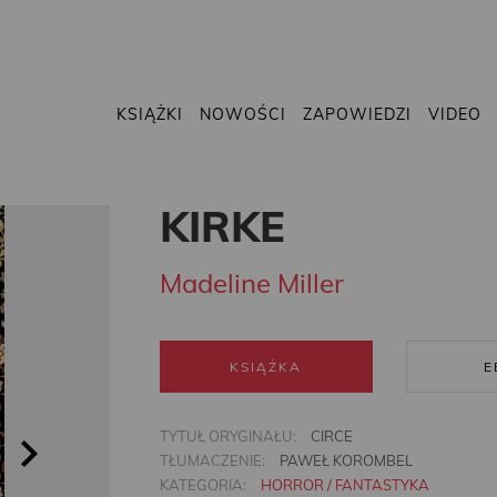
KSIĄŻKI
NOWOŚCI
ZAPOWIEDZI
VIDEO
KIRKE
Madeline Miller
KSIĄŻKA
E
TYTUŁ ORYGINAŁU:
CIRCE
TŁUMACZENIE:
PAWEŁ KOROMBEL
KATEGORIA:
HORROR / FANTASTYKA