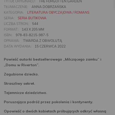
TYTUŁ ORYGINAŁU:
THE FORGOTTEN GARDEN
TŁUMACZENIE:
ANNA DOBRZAŃSKA
KATEGORIA:
LITERATURA OBYCZAJOWA / ROMANS
SERIA:
SERIA BUTIKOWA
LICZBA STRON:
544
FORMAT:
143 X 205 MM
ISBN:
978-83-8215-987-5
OPRAWA:
TWARDA Z OBWOLUTĄ
DATA WYDANIA:
15 CZERWCA 2022
Powieść autorki bestsellerowego „Milczącego zamku” i
„Domu w Riverton”.
Zagubione dziecko.
Straszliwy sekret.
Tajemnicze dziedzictwo.
Poruszająca podróż przez pokolenia i kontynenty.
Opowieść o dwóch kobietach próbujących odkryć własną