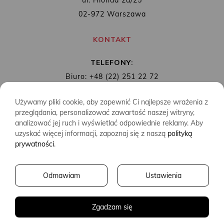
ul. Hlonda 2a/25
02-972 Warszawa
KONTAKT
TELEFONY:
Biuro: +48 (22) 251 22 72
Redakcja: + 48 (22) 253 89 65
Używamy pliki cookie, aby zapewnić Ci najlepsze wrażenia z
MAIL:
biuro@wydawnictwoalbatros.com
przeglądania, personalizować zawartość naszej witryny,
analizować jej ruch i wyświetlać odpowiednie reklamy. Aby
uzyskać więcej informacji, zapoznaj się z naszą
polityką
prywatności
.
COPYRIGHTS
WYDAWNICTWO ALBATROS
Odmawiam
Ustawienia
CREATED BY
2SIDES.PL
Zgadzam się