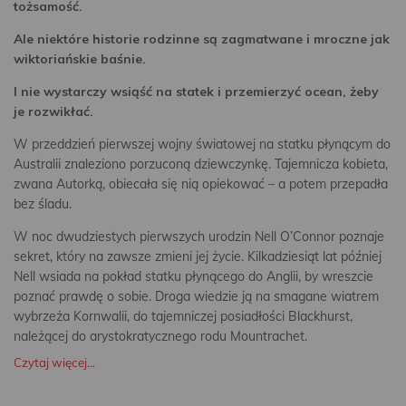
tożsamość.
Ale niektóre historie rodzinne są zagmatwane i mroczne jak
wiktoriańskie baśnie.
I nie wystarczy wsiąść na statek i przemierzyć ocean, żeby
je rozwikłać.
W przeddzień pierwszej wojny światowej na statku płynącym do
Australii znaleziono porzuconą dziew­czynkę. Tajemnicza kobieta,
zwana Autorką, obiecała się nią opiekować – a potem przepadła
bez śladu.
W noc dwudziestych pierwszych urodzin Nell O’Connor poznaje
sekret, który na zawsze zmieni jej życie. Kilkadzie­siąt lat później
Nell wsiada na pokład statku płynącego do Anglii, by wreszcie
poznać prawdę o sobie. Droga wiedzie ją na smagane wiatrem
wybrzeża Kornwalii, do tajemniczej posiadłości Blackhurst,
należącej do arystokratycznego rodu Mountrachet.
Czytaj więcej...