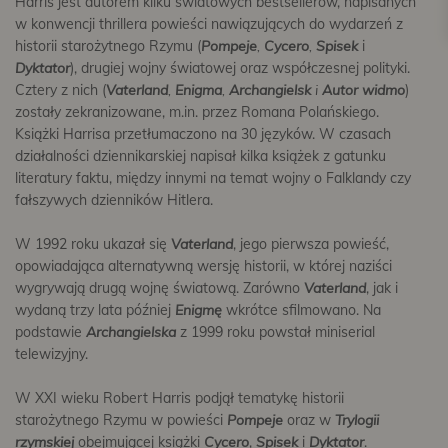
Harris jest autorem kilku światowych bestsellerów, napisanych
w konwencji thrillera powieści nawiązujących do wydarzeń z
historii starożytnego Rzymu (
Pompeje
,
Cycero
,
Spisek
i
Dyktator
), drugiej wojny światowej oraz współczesnej polityki.
Cztery z nich (
Vaterland
,
Enigma
,
Archangielsk
i
Autor widmo
)
zostały zekranizowane, m.in. przez Romana Polańskiego.
Książki Harrisa przetłumaczono na 30 języków. W czasach
działalności dziennikarskiej napisał kilka książek z gatunku
literatury faktu, między innymi na temat wojny o Falklandy czy
fałszywych dzienników Hitlera.
W 1992 roku ukazał się
Vaterland
, jego pierwsza powieść,
opowiadająca alternatywną wersję historii, w której naziści
wygrywają drugą wojnę światową. Zarówno
Vaterland
, jak i
wydaną trzy lata później
Enigmę
wkrótce sfilmowano. Na
podstawie
Archangielska
z 1999 roku powstał miniserial
telewizyjny.
W XXI wieku Robert Harris podjął tematykę historii
starożytnego Rzymu w powieści
Pompeje
oraz w
Trylogii
rzymskiej
obejmującej książki
Cycero
,
Spisek
i
Dyktator
.