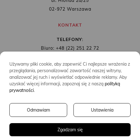
ul. Hlonda 2a/25
02-972 Warszawa
KONTAKT
TELEFONY:
Biuro: +48 (22) 251 22 72
Redakcja: + 48 (22) 253 89 65
Używamy pliki cookie, aby zapewnić Ci najlepsze wrażenia z
MAIL:
biuro@wydawnictwoalbatros.com
przeglądania, personalizować zawartość naszej witryny,
analizować jej ruch i wyświetlać odpowiednie reklamy. Aby
uzyskać więcej informacji, zapoznaj się z naszą
polityką
prywatności
.
COPYRIGHTS
WYDAWNICTWO ALBATROS
Odmawiam
Ustawienia
CREATED BY
2SIDES.PL
Zgadzam się