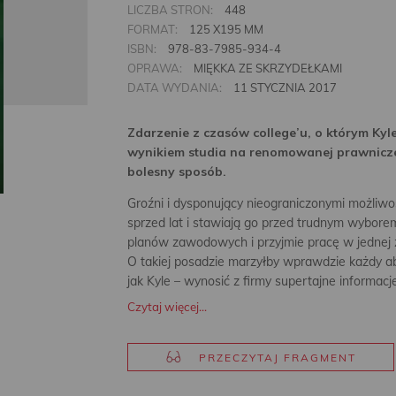
LICZBA STRON:
448
FORMAT:
125 X195 MM
ISBN:
978-83-7985-934-4
OPRAWA:
MIĘKKA ZE SKRZYDEŁKAMI
DATA WYDANIA:
11 STYCZNIA 2017
Zdarzenie z czasów college’u, o którym Ky
wynikiem studia na renomowanej prawnicze
bolesny sposób.
Groźni i dysponujący nieograniczonymi możliwo
sprzed lat i stawiają go przed trudnym wyborem
planów zawodowych i przyjmie pracę w jednej z
O takiej posadzie marzyłby wprawdzie każdy ab
jak Kyle – wynosić z firmy supertajne informacje
Czytaj więcej...
PRZECZYTAJ FRAGMENT