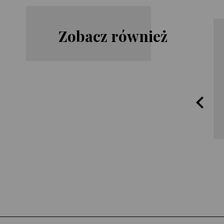
Zobacz również
Harlan
Lisa
Coben
Gardner