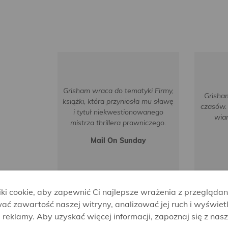
Grisham wraca do tematyki Firmy,
Grisham
książki, która przyniosła mu sławę
czasów. 
i tytuł niekwestionowanego
wia
mistrza thrillera prawniczego.
Mail On Sunday
i cookie, aby zapewnić Ci najlepsze wrażenia z przeglądan
ać zawartość naszej witryny, analizować jej ruch i wyświet
reklamy. Aby uzyskać więcej informacji, zapoznaj się z nas