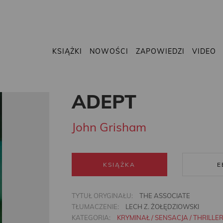
KSIĄŻKI
NOWOŚCI
ZAPOWIEDZI
VIDEO
ADEPT
John Grisham
KSIĄŻKA
E
TYTUŁ ORYGINAŁU:
THE ASSOCIATE
TŁUMACZENIE:
LECH Z. ŻOŁĘDZIOWSKI
KATEGORIA:
KRYMINAŁ / SENSACJA / THRILLE