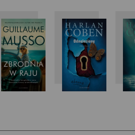
Guillaume
Harlan
Musso
Coben