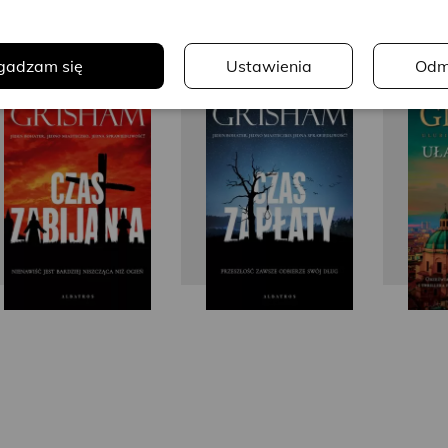
.
gadzam się
Ustawienia
Odm
John
John
Grisham
Grisham