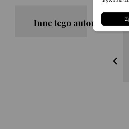
prywatności
Z
Inne tego autora
John
John
Grisham
Grisham