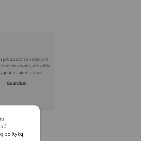
 jak za starych dobrych
Nieoczekiwane, ale jakże
rygodne zakończenie!
Guardian
ia,
lać
zą
polityką