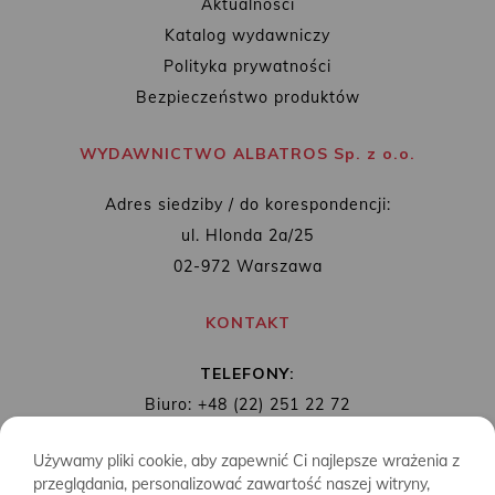
Aktualności
Katalog wydawniczy
Polityka prywatności
Bezpieczeństwo produktów
WYDAWNICTWO ALBATROS Sp. z o.o.
Adres siedziby / do korespondencji:
ul. Hlonda 2a/25
02-972 Warszawa
KONTAKT
TELEFONY:
Biuro: +48 (22) 251 22 72
Redakcja: + 48 (22) 253 89 65
Używamy pliki cookie, aby zapewnić Ci najlepsze wrażenia z
MAIL:
biuro@wydawnictwoalbatros.com
przeglądania, personalizować zawartość naszej witryny,