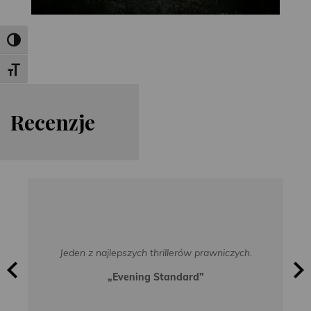
Toggle High Contrast
Toggle Font size
Re
cen
zje
Jeden z najlepszych thrillerów prawniczych.
„Evening Standard”