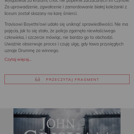
wylądowali za kratami, choć nie popełnili zarzucanych im czynów.
Za uprowadzenie, zgwałcenie i zamordowanie białej koleżanki z
liceum został skazany na karę śmierci.
Travisowi Boyette’owi udało się uniknąć sprawiedliwości. Nie ma
pojęcia, jak to się stało, że policja zgarnęła niewłaściwego
człowieka, i szczerze mówiąc, nie bardzo go to obchodzi.
Uważnie obserwuje proces i czuję ulgę, gdy ława przysięgłych
uznaje Drummę za winnego.
Czytaj więcej...
PRZECZYTAJ FRAGMENT