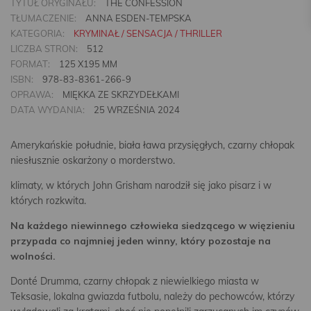
TYTUŁ ORYGINAŁU:
THE CONFESSION
TŁUMACZENIE:
ANNA ESDEN-TEMPSKA
KATEGORIA:
KRYMINAŁ / SENSACJA / THRILLER
LICZBA STRON:
512
FORMAT:
125 X195 MM
ISBN:
978-83-8361-266-9
OPRAWA:
MIĘKKA ZE SKRZYDEŁKAMI
DATA WYDANIA:
25 WRZEŚNIA 2024
Amerykańskie południe, biała ława przysięgłych, czarny chłopak
niesłusznie oskarżony o morderstwo.
klimaty, w których John Grisham narodził się jako pisarz i w
których rozkwita.
Na każdego niewinnego człowieka siedzącego w więzieniu
przypada co najmniej jeden winny, który pozostaje na
wolności.
Donté Drumma, czarny chłopak z niewielkiego miasta w
Teksasie, lokalna gwiazda futbolu, należy do pechowców, którzy