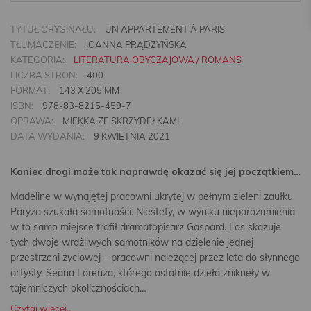
TYTUŁ ORYGINAŁU:
UN APPARTEMENT À PARIS
TŁUMACZENIE:
JOANNA PRĄDZYŃSKA
KATEGORIA:
LITERATURA OBYCZAJOWA / ROMANS
LICZBA STRON:
400
FORMAT:
143 X 205 MM
ISBN:
978-83-8215-459-7
OPRAWA:
MIĘKKA ZE SKRZYDEŁKAMI
DATA WYDANIA:
9 KWIETNIA 2021
Koniec drogi może tak naprawdę okazać się jej początkiem…
Madeline w wynajętej pracowni ukrytej w pełnym zieleni zaułku
Paryża szukała samotności. Niestety, w wyniku nieporozumienia
w to samo miejsce trafił dramatopisarz Gaspard. Los skazuje
tych dwoje wrażliwych samotników na dzielenie jednej
przestrzeni życiowej – pracowni należącej przez lata do słynnego
artysty, Seana Lorenza, którego ostatnie dzieła zniknęły w
tajemniczych okolicznościach…
Czytaj więcej...