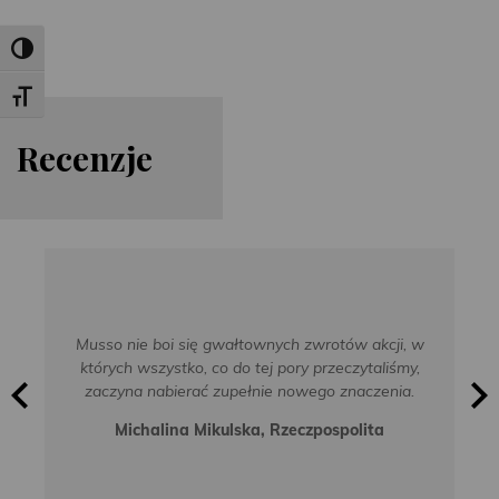
Toggle High Contrast
Toggle Font size
Re
cen
zje
Musso nie boi się gwałtownych zwrotów akcji, w
których wszystko, co do tej pory przeczytaliśmy,
zaczyna nabierać zupełnie nowego znaczenia.
Michalina Mikulska, Rzeczpospolita