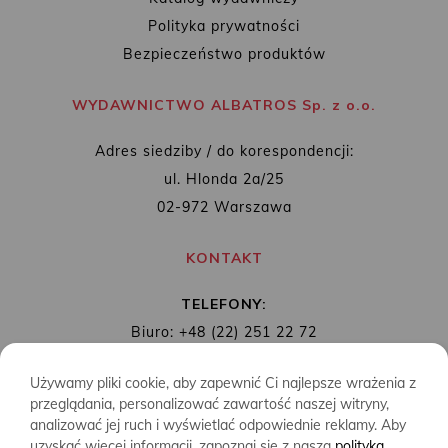
Polityka prywatności
Bezpieczeństwo produktów
WYDAWNICTWO ALBATROS Sp. z o.o.
Adres siedziby / do korespondencji:
ul. Hlonda 2a/25
02-972 Warszawa
KONTAKT
TELEFONY:
Biuro: +48 (22) 251 22 72
Redakcja: + 48 (22) 253 89 65
Używamy pliki cookie, aby zapewnić Ci najlepsze wrażenia z
MAIL:
biuro@wydawnictwoalbatros.com
przeglądania, personalizować zawartość naszej witryny,
analizować jej ruch i wyświetlać odpowiednie reklamy. Aby
uzyskać więcej informacji, zapoznaj się z naszą
polityką