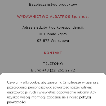
Bezpieczeństwo produktów
WYDAWNICTWO ALBATROS Sp. z o.o.
Adres siedziby / do korespondencji:
ul. Hlonda 2a/25
02-972 Warszawa
KONTAKT
TELEFONY:
Biuro: +48 (22) 251 22 72
Redakcja: + 48 (22) 253 89 65
Używamy pliki cookie, aby zapewnić Ci najlepsze wrażenia z
MAIL:
biuro@wydawnictwoalbatros.com
przeglądania, personalizować zawartość naszej witryny,
analizować jej ruch i wyświetlać odpowiednie reklamy. Aby
uzyskać więcej informacji, zapoznaj się z naszą
polityką
prywatności
.