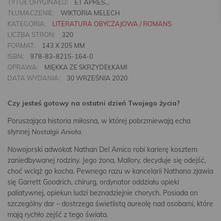
TYTUŁ ORYGINAŁU:
ET APRES…
TŁUMACZENIE:
WIKTORIA MELECH
KATEGORIA:
LITERATURA OBYCZAJOWA / ROMANS
LICZBA STRON:
320
FORMAT:
143 X 205 MM
ISBN:
978-83-8215-164-0
OPRAWA:
MIĘKKA ZE SKRZYDEŁKAMI
DATA WYDANIA:
30 WRZEŚNIA 2020
Czy jesteś gotowy na ostatni dzień Twojego życia?
Poruszająca historia miłosna, w której pobrzmiewają echa
słynnej
Nostalgii Anioła.
Nowojorski adwokat Nathan Del Amico robi karierę kosztem
zaniedbywanej rodziny. Jego żona, Mallory, decyduje się odejść,
choć wciąż go kocha. Pewnego razu w kancelarii Nathana zjawia
się Garrett Goodrich, chirurg, ordynator oddziału opieki
paliatywnej, opiekun ludzi beznadziejnie chorych. Posiada on
szczególny dar – dostrzega świetlistą aureolę nad osobami, które
mają rychło zejść z tego świata.