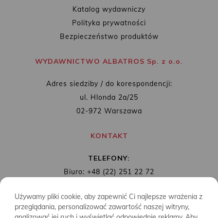
Katalog wydawniczy
Polityka prywatności
Bezpieczeństwo produktów
WYDAWNICTWO ALBATROS Sp. z o.o.
Adres siedziby / do korespondencji:
ul. Hlonda 2a/25
02-972 Warszawa
KONTAKT
TELEFONY:
Biuro: +48 (22) 251 22 72
Redakcja: + 48 (22) 253 89 65
Używamy pliki cookie, aby zapewnić Ci najlepsze wrażenia z
MAIL:
biuro@wydawnictwoalbatros.com
przeglądania, personalizować zawartość naszej witryny,
analizować jej ruch i wyświetlać odpowiednie reklamy. Aby