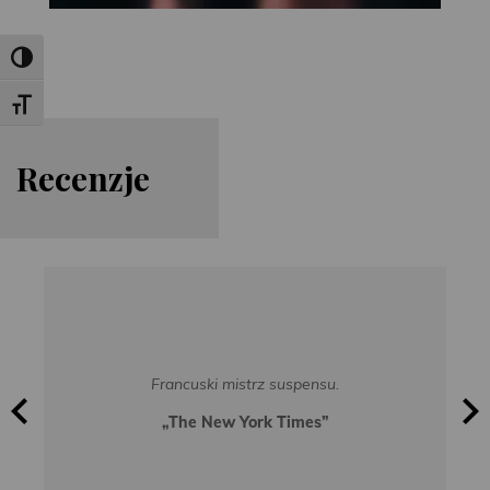
Toggle High Contrast
Toggle Font size
Re
cen
zje
Francuski mistrz suspensu.
„The New York Times”