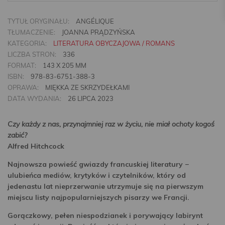
TYTUŁ ORYGINAŁU:
ANGÉLIQUE
TŁUMACZENIE:
JOANNA PRĄDZYŃSKA
KATEGORIA:
LITERATURA OBYCZAJOWA / ROMANS
LICZBA STRON:
336
FORMAT:
143 X 205 MM
ISBN:
978-83-6751-388-3
OPRAWA:
MIĘKKA ZE SKRZYDEŁKAMI
DATA WYDANIA:
26 LIPCA 2023
Czy każdy z nas, przynajmniej raz w życiu, nie miał ochoty kogoś
zabić?
Alfred Hitchcock
Najnowsza powieść gwiazdy francuskiej literatury −
ulubieńca mediów, krytyków i czytelników, który od
jedenastu lat nieprzerwanie utrzymuje się na pierwszym
miejscu listy najpopularniejszych pisarzy we Francji.
Gorączkowy, pełen niespodzianek i porywający labirynt