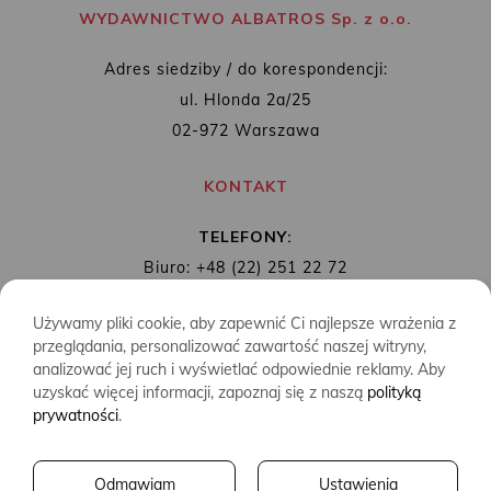
WYDAWNICTWO ALBATROS Sp. z o.o.
Adres siedziby / do korespondencji:
ul. Hlonda 2a/25
02-972 Warszawa
KONTAKT
TELEFONY:
Biuro: +48 (22) 251 22 72
Redakcja: + 48 (22) 253 89 65
Używamy pliki cookie, aby zapewnić Ci najlepsze wrażenia z
MAIL:
biuro@wydawnictwoalbatros.com
przeglądania, personalizować zawartość naszej witryny,
analizować jej ruch i wyświetlać odpowiednie reklamy. Aby
uzyskać więcej informacji, zapoznaj się z naszą
polityką
prywatności
.
COPYRIGHTS
WYDAWNICTWO ALBATROS
Odmawiam
Ustawienia