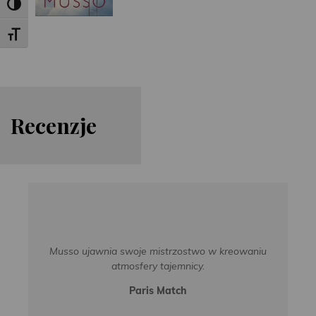
Toggle High Contrast
Toggle Font size
Re
cen
zje
Musso ujawnia swoje mistrzostwo w kreowaniu
atmosfery tajemnicy.
Paris Match