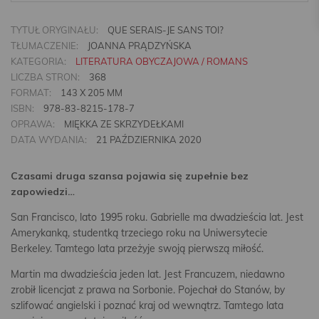
TYTUŁ ORYGINAŁU:
QUE SERAIS-JE SANS TOI?
TŁUMACZENIE:
JOANNA PRĄDZYŃSKA
KATEGORIA:
LITERATURA OBYCZAJOWA / ROMANS
LICZBA STRON:
368
FORMAT:
143 X 205 MM
ISBN:
978-83-8215-178-7
OPRAWA:
MIĘKKA ZE SKRZYDEŁKAMI
DATA WYDANIA:
21 PAŹDZIERNIKA 2020
Czasami druga szansa pojawia się zupełnie bez
zapowiedzi…
San Francisco, lato 1995 roku. Gabrielle ma dwadzieścia lat. Jest
Amerykanką, studentką trzeciego roku na Uniwersytecie
Berkeley. Tamtego lata przeżyje swoją pierwszą miłość.
Martin ma dwadzieścia jeden lat. Jest Francuzem, niedawno
zrobił licencjat z prawa na Sorbonie. Pojechał do Stanów, by
szlifować angielski i poznać kraj od wewnątrz. Tamtego lata