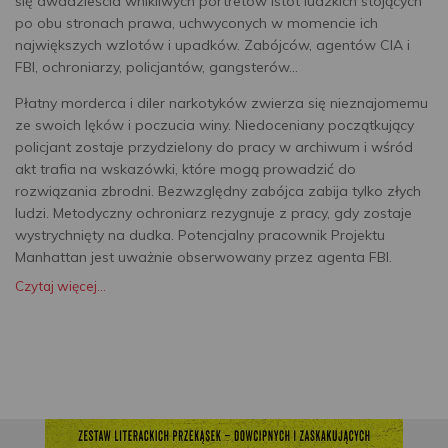
się dwadzieścia wnikliwych portretów istot ludzkich stojących
po obu stronach prawa, uchwyconych w momencie ich
największych wzlotów i upadków. Zabójców, agentów CIA i
FBI, ochroniarzy, policjantów, gangsterów...
Płatny morderca i diler narkotyków zwierza się nieznajomemu
ze swoich lęków i poczucia winy. Niedoceniany początkujący
policjant zostaje przydzielony do pracy w archiwum i wśród
akt trafia na wskazówki, które mogą prowadzić do
rozwiązania zbrodni. Bezwzględny zabójca zabija tylko złych
ludzi. Metodyczny ochroniarz rezygnuje z pracy, gdy zostaje
wystrychnięty na dudka. Potencjalny pracownik Projektu
Manhattan jest uważnie obserwowany przez agenta FBI.
Czytaj więcej...