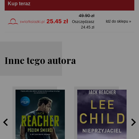
Kup teraz
49.90 zł
25.45 zł
Idź do sklepu »
Oszczędzasz
24.45 zł
Inne tego autora
Lee Child
Lee Child