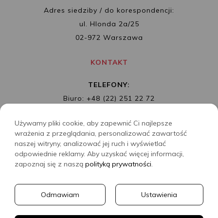
Adres siedziby / do korespondencji:
ul. Hlonda 2a/25
02-972 Warszawa
KONTAKT
TELEFONY:
Biuro: +48 (22) 251 22 72
Redakcja: + 48 (22) 253 89 65
Używamy pliki cookie, aby zapewnić Ci najlepsze
MAIL:
biuro@wydawnictwoalbatros.com
wrażenia z przeglądania, personalizować zawartość
naszej witryny, analizować jej ruch i wyświetlać
odpowiednie reklamy. Aby uzyskać więcej informacji,
zapoznaj się z naszą
polityką prywatności
.
COPYRIGHTS
WYDAWNICTWO ALBATROS
Odmawiam
Ustawienia
CREATED BY
2SIDES.PL