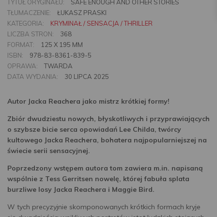
TYTUŁ ORYGINAŁU:
SAFE ENOUGH AND OTHER STORIES
TŁUMACZENIE:
ŁUKASZ PRASKI
KATEGORIA:
KRYMINAŁ / SENSACJA / THRILLER
LICZBA STRON:
368
FORMAT:
125 X 195 MM
ISBN:
978-83-8361-839-5
OPRAWA:
TWARDA
DATA WYDANIA:
30 LIPCA 2025
Autor Jacka Reachera jako mistrz krótkiej formy!
Zbiór dwudziestu nowych, błyskotliwych i przyprawiających
o szybsze bicie serca opowiadań Lee Childa, twórcy
kultowego Jacka Reachera, bohatera najpopularniejszej na
świecie serii sensacyjnej.
Poprzedzony wstępem autora tom zawiera m.in. napisaną
wspólnie z Tess Gerritsen nowelę, której fabuła splata
burzliwe losy Jacka Reachera i Maggie Bird.
W tych precyzyjnie skomponowanych krótkich formach kryje