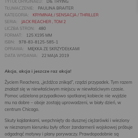
TYTUŁ ORYGINAŁU:
DIE TRYING
TŁUMACZENIE:
PAULINA BRAITER
KATEGORIA:
KRYMINAŁ / SENSACJA / THRILLER
SERIA:
JACK REACHER , TOM 2
LICZBA STRON:
480
FORMAT:
125 X195 MM
ISBN:
978-83-8125-585-1
OPRAWA:
MIĘKKA ZE SKRZYDEŁKAMI
DATA WYDANIA:
22 MAJA 2019
Akcja, akcja i jeszcze raz akcja!
Życiem Reachera, „jeźdźca znikąd”, rządzi przypadek. Tym razem
znalazł się w niewłaściwym miejscu w niewłaściwym czasie.
Pomoc udzielona przypadkowo spotkanej kobiecie nie wyjdzie
mu na dobre – oboje zostają uprowadzeni, w biały dzień, w
centrum Chicago.
Skuty kajdankami, wepchnięty do dusznej ciężarówki i wieziony
w nieznanym kierunku były oficer żandarmerii wojskowej próbuje
odgadnąć motywy i plany porywaczy. Prawdopodobnie są