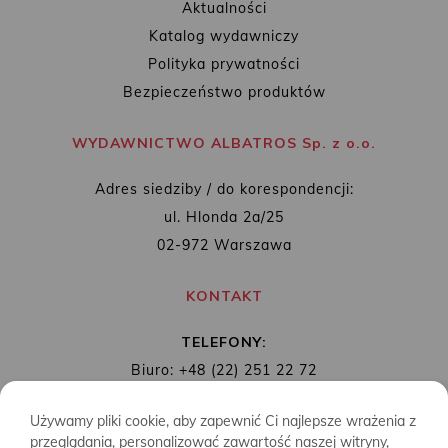
Aktualności
Katalog wydawniczy
Polityka prywatności
Bezpieczeństwo produktów
WYDAWNICTWO ALBATROS Sp. z o.o.
Adres siedziby / do korespondencji:
ul. Hlonda 2a/25
02-972 Warszawa
KONTAKT
TELEFONY:
Biuro: +48 (22) 251 22 72
Redakcja: + 48 (22) 253 89 65
Używamy pliki cookie, aby zapewnić Ci najlepsze wrażenia z
MAIL:
biuro@wydawnictwoalbatros.com
przeglądania, personalizować zawartość naszej witryny,