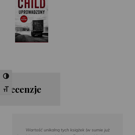
Toggle High Contrast
Re
cen
zje
Toggle Font size
Wartość unikalną tych książek (w sumie już