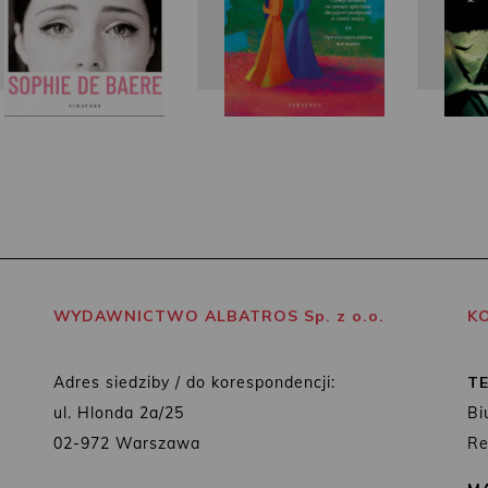
WYDAWNICTWO ALBATROS Sp. z o.o.
K
Adres siedziby / do korespondencji:
T
ul. Hlonda 2a/25
Bi
02-972 Warszawa
Re