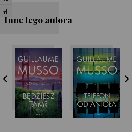
Toggle High Contrast
Toggle Font size
Inne tego autora
Guillaume Musso
Guillaume Musso