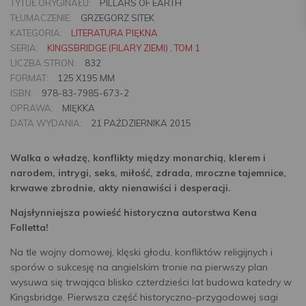
TYTUŁ ORYGINAŁU:
PILLARS OF EARTH
TŁUMACZENIE:
GRZEGORZ SITEK
KATEGORIA:
LITERATURA PIĘKNA
SERIA:
KINGSBRIDGE (FILARY ZIEMI) , TOM 1
LICZBA STRON:
832
FORMAT:
125 X195 MM
ISBN:
978-83-7985-673-2
OPRAWA:
MIĘKKA
DATA WYDANIA:
21 PAŹDZIERNIKA 2015
Walka o władzę, konflikty między monarchią, klerem i
narodem, intrygi, seks, miłość, zdrada, mroczne tajemnice,
krwawe zbrodnie, akty nienawiści i desperacji.
Najsłynniejsza powieść historyczna autorstwa Kena
Folletta!
Na tle wojny domowej, klęski głodu, konfliktów religijnych i
sporów o sukcesję na angielskim tronie na pierwszy plan
wysuwa się trwająca blisko czterdzieści lat budowa katedry w
Kingsbridge. Pierwsza część historyczno-przygodowej sagi