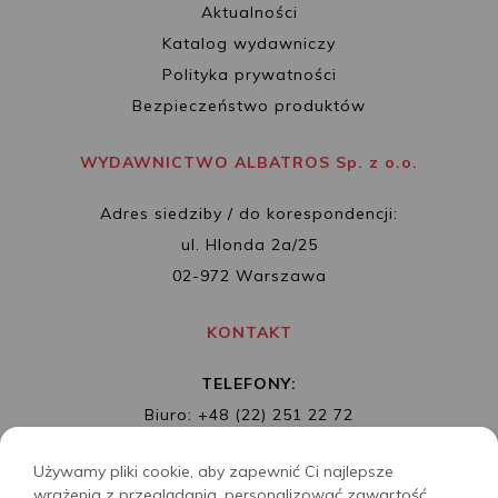
Aktualności
Katalog wydawniczy
Polityka prywatności
Bezpieczeństwo produktów
WYDAWNICTWO ALBATROS Sp. z o.o.
Adres siedziby / do korespondencji:
ul. Hlonda 2a/25
02-972 Warszawa
KONTAKT
TELEFONY:
Biuro: +48 (22) 251 22 72
Redakcja: + 48 (22) 253 89 65
Używamy pliki cookie, aby zapewnić Ci najlepsze
MAIL:
biuro@wydawnictwoalbatros.com
wrażenia z przeglądania, personalizować zawartość