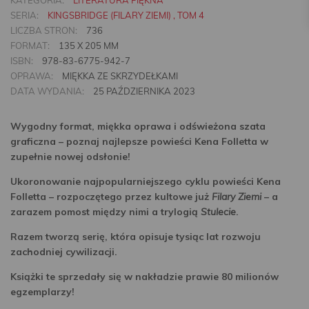
KATEGORIA:
LITERATURA PIĘKNA
SERIA:
KINGSBRIDGE (FILARY ZIEMI) , TOM 4
LICZBA STRON:
736
FORMAT:
135 X 205 MM
ISBN:
978-83-6775-942-7
OPRAWA:
MIĘKKA ZE SKRZYDEŁKAMI
DATA WYDANIA:
25 PAŹDZIERNIKA 2023
Wygodny format, miękka oprawa i odświeżona szata
graficzna – poznaj najlepsze powieści Kena Folletta w
zupełnie nowej odsłonie!
Ukoronowanie najpopularniejszego cyklu powieści Kena
Folletta – rozpoczętego przez kultowe już
Filary Ziemi
– a
zarazem pomost między nimi a trylogią
Stulecie
.
Razem tworzą serię, która opisuje tysiąc lat rozwoju
zachodniej cywilizacji.
Książki te sprzedały się w nakładzie prawie 80 milionów
egzemplarzy!