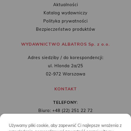
Aktualności
Katalog wydawniczy
Polityka prywatności
Bezpieczeństwo produktów
WYDAWNICTWO ALBATROS Sp. z o.o.
Adres siedziby / do korespondencji:
ul. Hlonda 2a/25
02-972 Warszawa
KONTAKT
TELEFONY:
Biuro: +48 (22) 251 22 72
Redakcja: + 48 (22) 253 89 65
Używamy pliki cookie, aby zapewnić Ci najlepsze wrażenia z
MAIL:
biuro@wydawnictwoalbatros.com