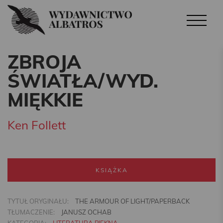
ZBROJA
ŚWIATŁA/WYD.
MIĘKKIE
Ken Follett
KSIĄŻKA
TYTUŁ ORYGINAŁU:
THE ARMOUR OF LIGHT/PAPERBACK
TŁUMACZENIE:
JANUSZ OCHAB