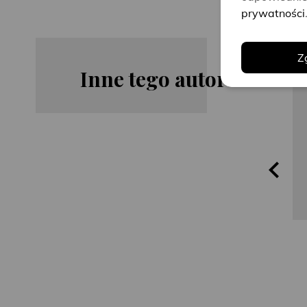
prywatności
Z
Inne tego autora
Ken Follett
Ken Follett