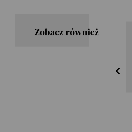
Zobacz również
Harlan
James
Coben
Rollins