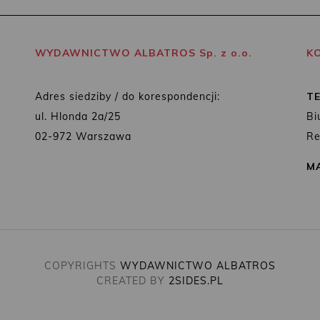
WYDAWNICTWO ALBATROS Sp. z o.o.
K
Adres siedziby / do korespondencji:
T
ul. Hlonda 2a/25
Bi
02-972 Warszawa
Re
MA
COPYRIGHTS
WYDAWNICTWO ALBATROS
CREATED BY
2SIDES.PL