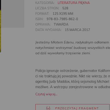
KATEGORIA:
LITERATURA PIĘKNA
LICZBA STRON:
528
FORMAT:
125 X195 MM
ISBN:
978-83-7985-862-0
OPRAWA:
TWARDA
DATA WYDANIA:
15 MARCA 2017
Jesteśmy Młotem Edenu, radykalnym odłamem K
natychmiast wstrzymać budowę wszystkich elek
od dziś wywołamy trzęsienie ziemi.
Policja ignoruje ostrzeżenie, gubernator Kalifor
ci nie traktują jej poważnie. Nikt nie wierzy, ż
agentką Judy Maddox, którą sejsmolog Michael Q
możliwe. A wstrząsy zarejestrowane w odludne
Czytaj więcej...
PRZECZYTAJ FRAGMENT