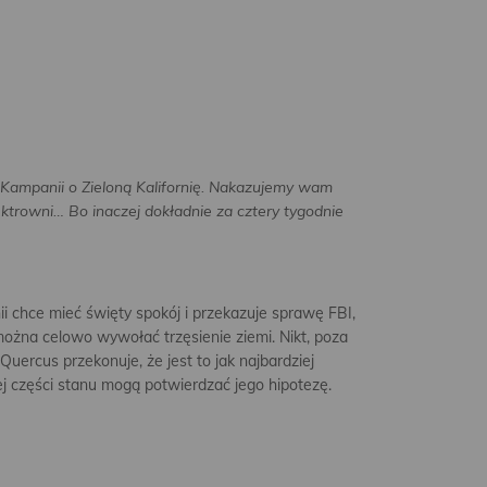
ampanii o Zieloną Kalifornię. Nakazujemy wam
trowni… Bo inaczej dokładnie za cztery tygodnie
nii chce mieć święty spokój i przekazuje sprawę FBI,
e można celowo wywołać trzęsienie ziemi. Nikt, poza
uercus przekonuje, że jest to jak najbardziej
j części stanu mogą potwierdzać jego hipotezę.