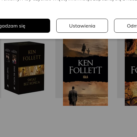
.
gadzam się
Ustawienia
Odm
Ken Follett
Ken Follett
Ke