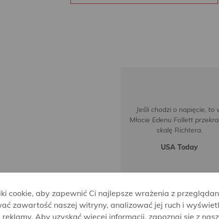
Jeśli chodzi o napięcie, to
Młocie Edenu Follett przekr
skalę Richtera.
USA Today
i cookie, aby zapewnić Ci najlepsze wrażenia z przeglądan
ać zawartość naszej witryny, analizować jej ruch i wyświet
reklamy. Aby uzyskać więcej informacji, zapoznaj się z nas