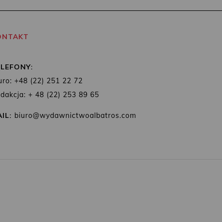
ONTAKT
ELEFONY:
uro: +48 (22) 251 22 72
dakcja: + 48 (22) 253 89 65
IL:
biuro@wydawnictwoalbatros.com