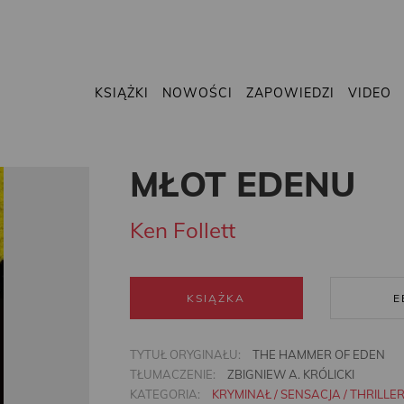
KSIĄŻKI
NOWOŚCI
ZAPOWIEDZI
VIDEO
MŁOT EDENU
Ken Follett
KSIĄŻKA
E
TYTUŁ ORYGINAŁU:
THE HAMMER OF EDEN
TŁUMACZENIE:
ZBIGNIEW A. KRÓLICKI
KATEGORIA:
KRYMINAŁ / SENSACJA / THRILLE