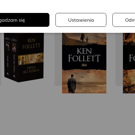
.
gadzam się
Ustawienia
Odm
Ken Follett
Ken Follett
Ke