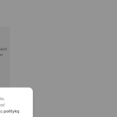
llett
er
ia,
lać
zą
polityką