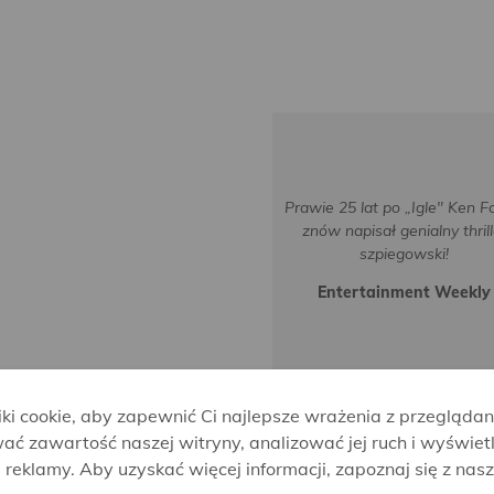
Prawie 25 lat po „Igle" Ken Fo
znów napisał genialny thrill
szpiegowski!
Entertainment Weekly
i cookie, aby zapewnić Ci najlepsze wrażenia z przeglądan
ać zawartość naszej witryny, analizować jej ruch i wyświet
reklamy. Aby uzyskać więcej informacji, zapoznaj się z nas