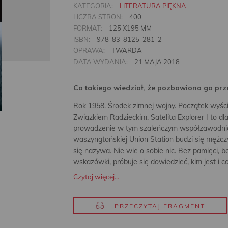
KATEGORIA:
LITERATURA PIĘKNA
LICZBA STRON:
400
FORMAT:
125 X195 MM
ISBN:
978-83-8125-281-2
OPRAWA:
TWARDA
DATA WYDANIA:
21 MAJA 2018
Co takiego wiedział, że pozbawiono go prz
Rok 1958. Środek zimnej wojny. Początek wyś
Związkiem Radzieckim. Satelita Explorer I to 
prowadzenie w tym szaleńczym współzawodnic
waszyngtońskiej Union Station budzi się mężczyzn
się nazywa. Nie wie o sobie nic. Bez pamięci, b
wskazówki, próbuje się dowiedzieć, kim jest i co
Czytaj więcej...
PRZECZYTAJ FRAGMENT