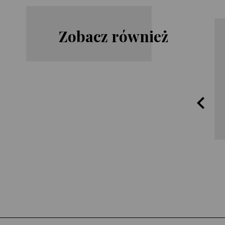
Zobacz również
Harlan
James
Coben
Rollins