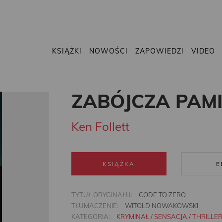
KSIĄŻKI
NOWOŚCI
ZAPOWIEDZI
VIDEO
ZABÓJCZA PAM
Ken Follett
KSIĄŻKA
E
TYTUŁ ORYGINAŁU:
CODE TO ZERO
TŁUMACZENIE:
WITOLD NOWAKOWSKI
KATEGORIA:
KRYMINAŁ / SENSACJA / THRILLE