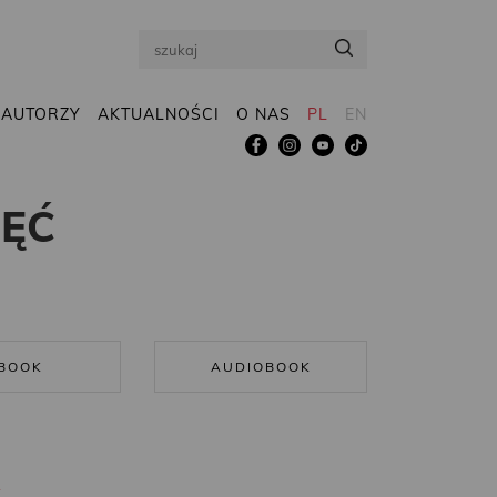
Search
AUTORZY
AKTUALNOŚCI
O NAS
PL
EN
IĘĆ
BOOK
AUDIOBOOK
R