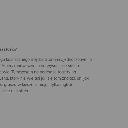
eszłości?
cigu kosmicznego między Stanami Zjednoczonymi a
dla Amerykanów szansa na wysunięcie się na
twie. Tymczasem na podłodze toalety na
a, który nie wie ani jak się tam znalazł, ani jak
ez grosza w kieszeni, mając tylko mgliste
 się z nim stało.