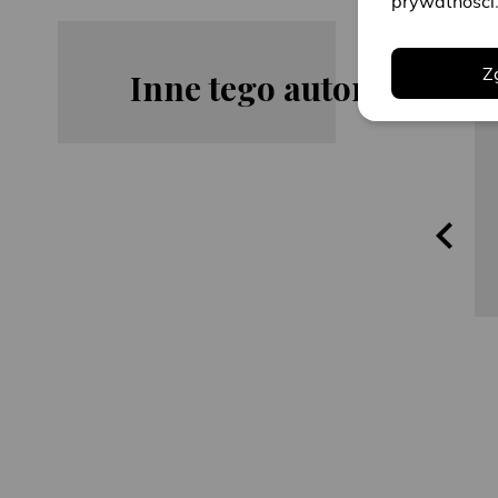
prywatności
Z
Inne tego autora
Ken Follett
Ken Follett